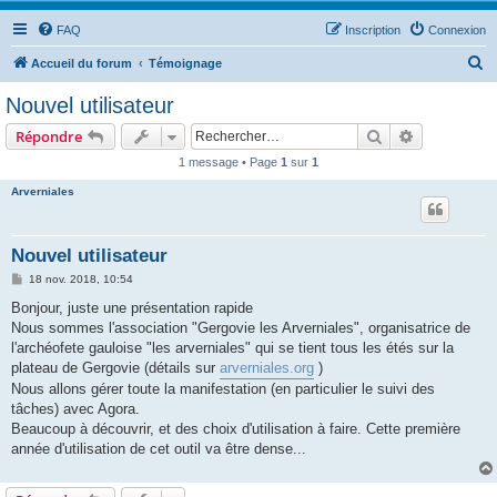
FAQ
Inscription
Connexion
R
Accueil du forum
Témoignage
e
Nouvel utilisateur
c
Rechercher
Recherche 
Répondre
h
1 message • Page
1
sur
1
e
Arverniales
r
c
h
Nouvel utilisateur
e
M
18 nov. 2018, 10:54
e
r
s
Bonjour, juste une présentation rapide
s
Nous sommes l'association "Gergovie les Arverniales", organisatrice de
a
g
l'archéofete gauloise "les arverniales" qui se tient tous les étés sur la
e
plateau de Gergovie (détails sur
arverniales.org
)
Nous allons gérer toute la manifestation (en particulier le suivi des
tâches) avec Agora.
Beaucoup à découvrir, et des choix d'utilisation à faire. Cette première
année d'utilisation de cet outil va être dense...