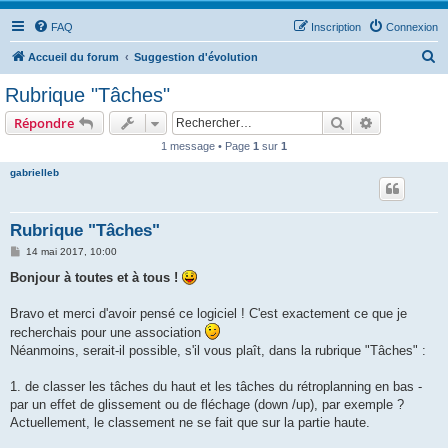
FAQ
Inscription
Connexion
R
Accueil du forum
Suggestion d'évolution
e
Rubrique "Tâches"
c
Rechercher
Recherche 
Répondre
h
1 message • Page
1
sur
1
e
gabrielleb
r
c
h
Rubrique "Tâches"
e
M
14 mai 2017, 10:00
e
r
s
Bonjour à toutes et à tous !
s
a
g
Bravo et merci d'avoir pensé ce logiciel ! C'est exactement ce que je
e
recherchais pour une association
Néanmoins, serait-il possible, s'il vous plaît, dans la rubrique "Tâches" :
1. de classer les tâches du haut et les tâches du rétroplanning en bas -
par un effet de glissement ou de fléchage (down /up), par exemple ?
Actuellement, le classement ne se fait que sur la partie haute.