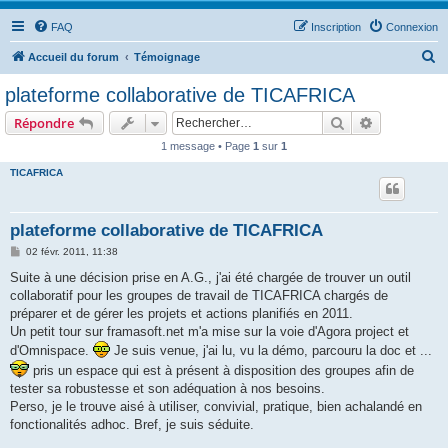
FAQ
Inscription
Connexion
R
Accueil du forum
Témoignage
e
plateforme collaborative de TICAFRICA
c
Rechercher
Recherche 
Répondre
h
1 message • Page
1
sur
1
e
TICAFRICA
r
c
h
plateforme collaborative de TICAFRICA
e
M
02 févr. 2011, 11:38
e
r
s
Suite à une décision prise en A.G., j'ai été chargée de trouver un outil
s
collaboratif pour les groupes de travail de TICAFRICA chargés de
a
g
préparer et de gérer les projets et actions planifiés en 2011.
e
Un petit tour sur framasoft.net m'a mise sur la voie d'Agora project et
d'Omnispace.
Je suis venue, j'ai lu, vu la démo, parcouru la doc et ...
pris un espace qui est à présent à disposition des groupes afin de
tester sa robustesse et son adéquation à nos besoins.
Perso, je le trouve aisé à utiliser, convivial, pratique, bien achalandé en
fonctionalités adhoc. Bref, je suis séduite.