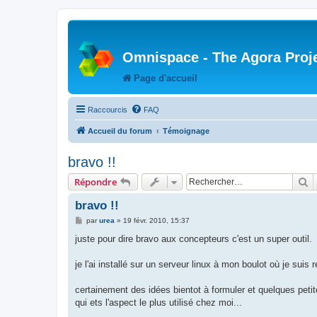
Omnispace - The Agora Proj
Page d'accueil
Raccourcis
FAQ
Accueil du forum
Témoignage
bravo !!
R
Répondre
bravo !!
M
par
urea
»
19 févr. 2010, 15:37
e
s
juste pour dire bravo aux concepteurs c'est un super outil.
s
a
g
je l'ai installé sur un serveur linux à mon boulot où je s
e
certainement des idées bientot à formuler et quelques petit
qui ets l'aspect le plus utilisé chez moi...