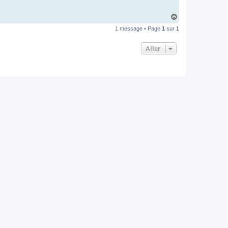
H
a
1 message • Page
1
sur
1
u
t
Aller