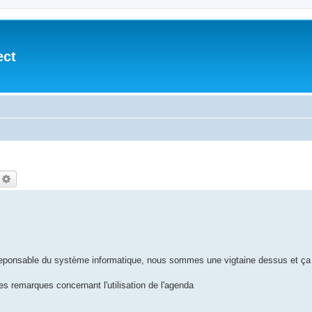
ect
echercher
Recherche avancée
uis reponsable du système informatique, nous sommes une vigtaine dessus et ça
es remarques concernant l'utilisation de l'agenda