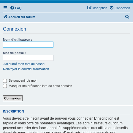
FAQ
Inscription
Connexion
R
Accueil du forum
e
Connexion
c
h
Nom d’utilisateur :
e
r
Mot de passe :
c
J’ai oublié mon mot de passe
h
Renvoyer le courriel d’activation
e
Se souvenir de moi
r
Masquer ma présence lors de cette session
INSCRIPTION
Vous devez être inscrit avant de pouvoir vous connecter. L’inscription est
rapide et vous offre de nombreux avantages. Les administrateurs du forum
peuvent accorder des fonctionnalités supplémentaires aux utilisateurs inscrits.
Avant de vous inscrire, assurez-vous d’avoir pris connaissance de nos