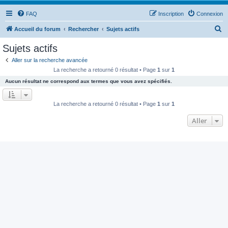
FAQ
Inscription
Connexion
R
Accueil du forum
Rechercher
Sujets actifs
e
Sujets actifs
c
Aller sur la recherche avancée
h
La recherche a retourné 0 résultat • Page
1
sur
1
e
Aucun résultat ne correspond aux termes que vous avez spécifiés.
r
c
La recherche a retourné 0 résultat • Page
1
sur
1
h
Aller
e
r