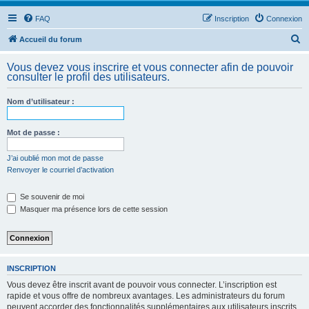
FAQ
Inscription
Connexion
R
Accueil du forum
e
Vous devez vous inscrire et vous connecter afin de pouvoir
c
consulter le profil des utilisateurs.
h
Nom d’utilisateur :
e
r
Mot de passe :
c
h
J’ai oublié mon mot de passe
Renvoyer le courriel d’activation
e
r
Se souvenir de moi
Masquer ma présence lors de cette session
INSCRIPTION
Vous devez être inscrit avant de pouvoir vous connecter. L’inscription est
rapide et vous offre de nombreux avantages. Les administrateurs du forum
peuvent accorder des fonctionnalités supplémentaires aux utilisateurs inscrits.