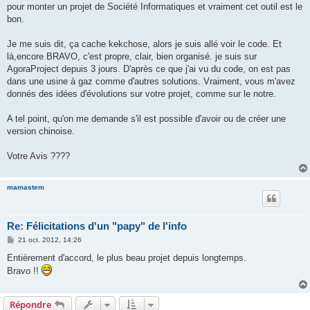
pour monter un projet de Société Informatiques et vraiment cet outil est le
bon.
Je me suis dit, ça cache kekchose, alors je suis allé voir le code. Et
là,encore BRAVO, c'est propre, clair, bien organisé. je suis sur
AgoraProject depuis 3 jours. D'après ce que j'ai vu du code, on est pas
dans une usine à gaz comme d'autres solutions. Vraiment, vous m'avez
donnés des idées d'évolutions sur votre projet, comme sur le notre.
A tel point, qu'on me demande s'il est possible d'avoir ou de créer une
version chinoise.
Votre Avis ????
mamastem
Re: Félicitations d'un "papy" de l'info
M
21 oct. 2012, 14:26
e
s
Entièrement d'accord, le plus beau projet depuis longtemps.
s
Bravo !!
a
g
e
Répondre