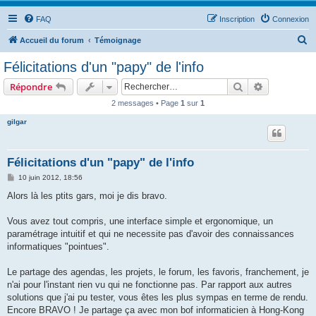
FAQ
Inscription
Connexion
R
Accueil du forum
Témoignage
e
Félicitations d'un "papy" de l'info
c
Rechercher
Recherche 
Répondre
h
2 messages • Page
1
sur
1
e
gilgar
r
c
h
Félicitations d'un "papy" de l'info
e
M
10 juin 2012, 18:56
e
r
s
Alors là les ptits gars, moi je dis bravo.
s
a
g
Vous avez tout compris, une interface simple et ergonomique, un
e
paramétrage intuitif et qui ne necessite pas d'avoir des connaissances
informatiques "pointues".
Le partage des agendas, les projets, le forum, les favoris, franchement, je
n'ai pour l'instant rien vu qui ne fonctionne pas. Par rapport aux autres
solutions que j'ai pu tester, vous êtes les plus sympas en terme de rendu.
Encore BRAVO ! Je partage ça avec mon bof informaticien à Hong-Kong