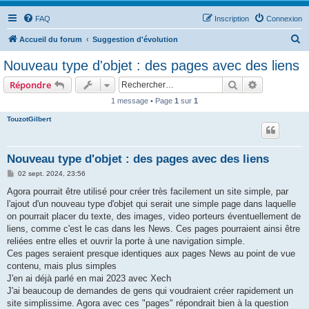
FAQ
Inscription
Connexion
R
Accueil du forum
Suggestion d'évolution
e
Nouveau type d'objet : des pages avec des liens
c
Rechercher
Recherche 
Répondre
h
1 message • Page
1
sur
1
e
TouzotGilbert
r
c
h
Nouveau type d'objet : des pages avec des liens
e
M
02 sept. 2024, 23:56
e
r
s
Agora pourrait être utilisé pour créer très facilement un site simple, par
s
l'ajout d'un nouveau type d'objet qui serait une simple page dans laquelle
a
g
on pourrait placer du texte, des images, video porteurs éventuellement de
e
liens, comme c'est le cas dans les News. Ces pages pourraient ainsi être
reliées entre elles et ouvrir la porte à une navigation simple.
Ces pages seraient presque identiques aux pages News au point de vue
contenu, mais plus simples
J'en ai déjà parlé en mai 2023 avec Xech
J'ai beaucoup de demandes de gens qui voudraient créer rapidement un
site simplissime. Agora avec ces "pages" répondrait bien à la question