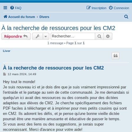
FAQ
Inscription
Connexion
R
Accueil du forum
Divers
e
À la recherche de ressources pour les CM2
c
Rechercher
Recherche 
Répondre
h
1 message • Page
1
sur
1
e
Livor
r
c
h
À la recherche de ressources pour les CM2
e
M
12 mars 2024, 14:49
e
r
s
Hey tout le monde!
s
Je suis nouveau ici et je dois dire que je suis vraiment impressionné par
a
g
l'entraide et le partage au sein de cette communauté. Je me demandais si
e
quelqu'un ici avait des ressources ou des conseils pour des dictées
adaptées aux élèves de CM2. Je cherche spécifiquement des fichiers
PDF faciles à télécharger et à imprimer pour mes petits cousins qui sont
en CM2. Ils adorent les défis, et je pense qu'une bonne vieille dictée
pourrait être une manière amusante et éducative de passer le temps.
Si vous avez des liens ou des suggestions, je serais super
reconnaissant. Merci d'avance pour votre aide!