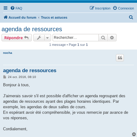
FAQ
Inscription
Connexion
R
Accueil du forum
Trucs et astuces
e
agenda de ressources
c
Rechercher
Recherche 
Répondre
h
1 message • Page
1
sur
1
e
nocha
r
c
h
agenda de ressources
e
M
24 oct. 2016, 08:10
e
r
s
Bonjour à tous,
s
a
g
J'aimerais savoir s'il est possible d'afficher un agenda regroupant des
e
agendas de ressources ayant des plages horaires identiques. Par
exemple, les agendas de deux salles de cours.
En espérant avoir été compréhensible, je vous remercie par avance de
vos réponses,
Cordialement,