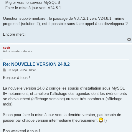
- Migrer vers le serveur MySQL 8
- Faire le mise à jour vers V24.8.1
Question supplémentaire : le passage de V3.7.2.1 vers V24.8.1, même
progressif (solution 2), est-il possible sans faire appel à un développeur ?
Encore merci
xech
Administrateur du site
Re: NOUVELLE VERSION 24.8.2
M
06 sept. 2024, 18:46
e
s
Bonjour à tous !
s
a
g
La nouvelle version 24.8.2 corrige les soucis d'installation sous MySQL
e
8+ notamment, et améliore l'affichage des agendas dont les événements
se chevauchent (affichage semaine) ou sont très nombreux (affichage
mois).
Sinon pour faire la mise à jour vers la dernière version, pas besoin de
passer par chaque version intermédiaire (heureusement
!)
Bon weekend à tous !