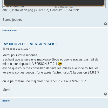
erreur_installation.png (36.09 Kio) Consulté 275749 fois
Bonne journée
MurielSalort
Re: NOUVELLE VERSION 24.8.1
M
05 sept. 2024, 18:27
e
s
Merci pour votre réponse.
s
Sachant que je suis une mauvaise élève et que je n'avais pas fait de
a
g
mise à jour depuis la VERSION 3.7.2.1
e
est ce que vous me conseillez de faire les mises à jour de toutes les
versions sorties depuis, l'une après l'autre, jusqu'à la version 24.8.1 ?
ou je peux faire une maj direct de la V3.7.2.1 à la V24.8.1 ?
Merci
bololo