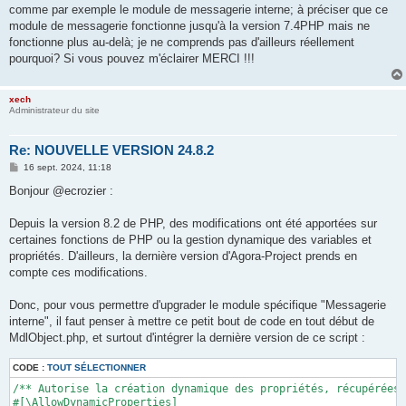
comme par exemple le module de messagerie interne; à préciser que ce
module de messagerie fonctionne jusqu'à la version 7.4PHP mais ne
fonctionne plus au-delà; je ne comprends pas d'ailleurs réellement
pourquoi? Si vous pouvez m'éclairer MERCI !!!
xech
Administrateur du site
Re: NOUVELLE VERSION 24.8.2
M
16 sept. 2024, 11:18
e
s
Bonjour @ecrozier :
s
a
g
Depuis la version 8.2 de PHP, des modifications ont été apportées sur
e
certaines fonctions de PHP ou la gestion dynamique des variables et
propriétés. D'ailleurs, la dernière version d'Agora-Project prends en
compte ces modifications.
Donc, pour vous permettre d'upgrader le module spécifique "Messagerie
interne", il faut penser à mettre ce petit bout de code en tout début de
MdlObject.php, et surtout d'intégrer la dernière version de ce script :
CODE :
TOUT SÉLECTIONNER
/** Autorise la création dynamique des propriétés, récupérées 
#[\AllowDynamicProperties]