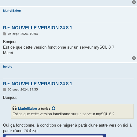
MurielSalort
Re: NOUVELLE VERSION 24.8.1
M
05 sept. 2024, 10:54
e
s
Bonjour
s
Est ce que cette version fonctionne sur un serveur mySQL 8 ?
a
g
Merci
e
bololo
Re: NOUVELLE VERSION 24.8.1
M
05 sept. 2024, 14:55
e
s
Bonjour,
s
a
g
MurielSalort
a écrit :
e
Est ce que cette version fonctionne sur un serveur mySQL 8 ?
Oui ça fonctionne, à condition de migrer à partir d'une autre version (ici à
partir d'une 24.4.5) :