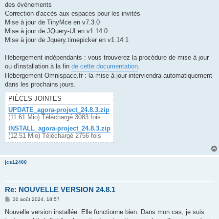
des événements
Correction d'accès aux espaces pour les invités
Mise à jour de TinyMce en v7.3.0
Mise à jour de JQuery-UI en v1.14.0
Mise à jour de Jquery.timepicker en v1.14.1
Hébergement indépendants : vous trouverez la procédure de mise à jour
ou d'installation à la fin
de cette documentation
.
Hébergement Omnispace.fr : la mise à jour interviendra automatiquement
dans les prochains jours.
PIÈCES JOINTES
UPDATE_agora-project_24.8.3.zip
(11.61 Mio) Téléchargé 3083 fois
INSTALL_agora-project_24.8.3.zip
(12.51 Mio) Téléchargé 2756 fois
jcs12400
Re: NOUVELLE VERSION 24.8.1
M
30 août 2024, 18:57
e
s
Nouvelle version installée. Elle fonctionne bien. Dans mon cas, je suis
s