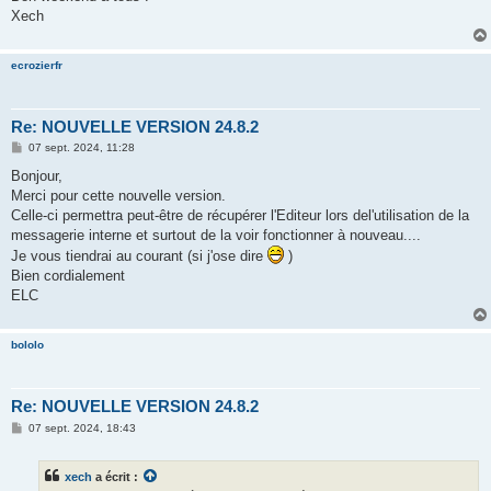
Xech
ecrozierfr
Re: NOUVELLE VERSION 24.8.2
M
07 sept. 2024, 11:28
e
s
Bonjour,
s
Merci pour cette nouvelle version.
a
g
Celle-ci permettra peut-être de récupérer l'Editeur lors del'utilisation de la
e
messagerie interne et surtout de la voir fonctionner à nouveau....
Je vous tiendrai au courant (si j'ose dire
)
Bien cordialement
ELC
bololo
Re: NOUVELLE VERSION 24.8.2
M
07 sept. 2024, 18:43
e
s
s
xech
a écrit :
a