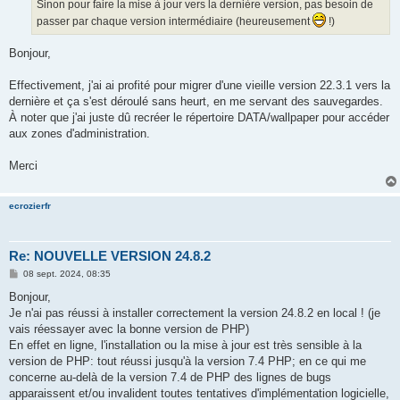
g
Sinon pour faire la mise à jour vers la dernière version, pas besoin de
e
passer par chaque version intermédiaire (heureusement
!)
Bonjour,
Effectivement, j'ai ai profité pour migrer d'une vieille version 22.3.1 vers la
dernière et ça s'est déroulé sans heurt, en me servant des sauvegardes.
À noter que j'ai juste dû recréer le répertoire DATA/wallpaper pour accéder
aux zones d'administration.
Merci
ecrozierfr
Re: NOUVELLE VERSION 24.8.2
M
08 sept. 2024, 08:35
e
s
Bonjour,
s
Je n'ai pas réussi à installer correctement la version 24.8.2 en local ! (je
a
g
vais réessayer avec la bonne version de PHP)
e
En effet en ligne, l'installation ou la mise à jour est très sensible à la
version de PHP: tout réussi jusqu'à la version 7.4 PHP; en ce qui me
concerne au-delà de la version 7.4 de PHP des lignes de bugs
apparaissent et/ou invalident toutes tentatives d'implémentation logicielle,