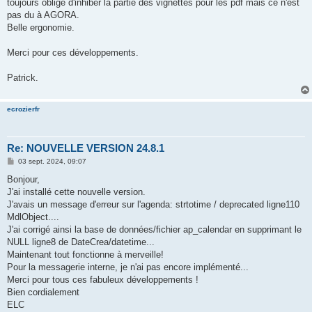
toujours obligé d'inhiber la partie des vignettes pour les pdf mais ce n'est
a
g
pas du à AGORA.
e
Belle ergonomie.
Merci pour ces développements.
Patrick.
ecrozierfr
Re: NOUVELLE VERSION 24.8.1
M
03 sept. 2024, 09:07
e
s
Bonjour,
s
J'ai installé cette nouvelle version.
a
g
J'avais un message d'erreur sur l'agenda: strtotime / deprecated ligne110
e
MdlObject....
J'ai corrigé ainsi la base de données/fichier ap_calendar en supprimant le
NULL ligne8 de DateCrea/datetime...
Maintenant tout fonctionne à merveille!
Pour la messagerie interne, je n'ai pas encore implémenté...
Merci pour tous ces fabuleux développements !
Bien cordialement
ELC