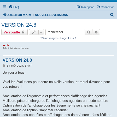
FAQ
Inscription
Connexion
R
Accueil du forum
NOUVELLES VERSIONS
e
VERSION 24.8
c
Rechercher
Recherche 
Verrouillé
h
23 messages • Page
1
sur
1
e
xech
r
Administrateur du site
c
h
VERSION 24.8
e
M
14 août 2024, 17:47
e
r
s
Bonjour à tous,
s
a
g
Voici les évolutions pour cette nouvelle version, et merci d'avance pour
e
vos retours !
Amélioration de l'ergonomie et performances d'affichage des agendas
Meilleure prise en charge de l'affichage des agendas en mode sombre
Optimisation de l'affichage pour les événements se chevauchant
Amélioration de l'option "Imprimer l'agenda"
Amélioration des contrôles et affichages des dates/heures dans l'édition