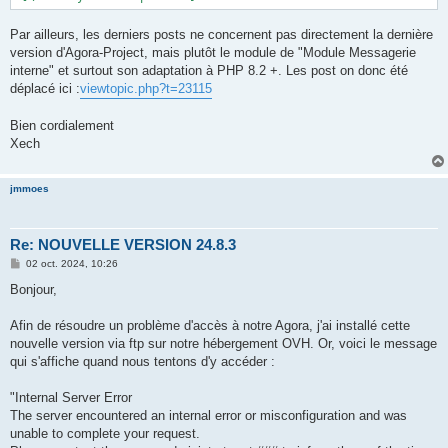
Par ailleurs, les derniers posts ne concernent pas directement la dernière
version d'Agora-Project, mais plutôt le module de "Module Messagerie
interne" et surtout son adaptation à PHP 8.2 +. Les post on donc été
déplacé ici :
viewtopic.php?t=23115
Bien cordialement
Xech
jmmoes
Re: NOUVELLE VERSION 24.8.3
M
02 oct. 2024, 10:26
e
s
Bonjour,
s
a
g
Afin de résoudre un problème d'accès à notre Agora, j'ai installé cette
e
nouvelle version via ftp sur notre hébergement OVH. Or, voici le message
qui s'affiche quand nous tentons d'y accéder :
"Internal Server Error
The server encountered an internal error or misconfiguration and was
unable to complete your request.