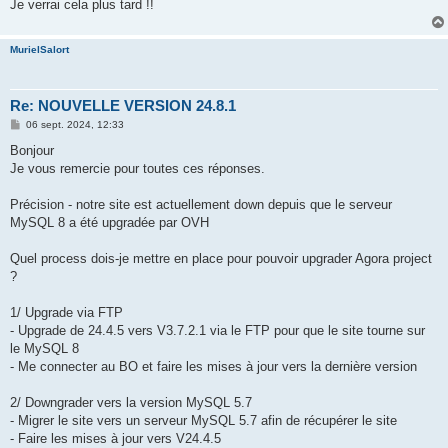
g
Je verrai cela plus tard !!
e
MurielSalort
Re: NOUVELLE VERSION 24.8.1
M
06 sept. 2024, 12:33
e
s
Bonjour
s
Je vous remercie pour toutes ces réponses.
a
g
e
Précision - notre site est actuellement down depuis que le serveur
MySQL 8 a été upgradée par OVH
Quel process dois-je mettre en place pour pouvoir upgrader Agora project
?
1/ Upgrade via FTP
- Upgrade de 24.4.5 vers V3.7.2.1 via le FTP pour que le site tourne sur
le MySQL 8
- Me connecter au BO et faire les mises à jour vers la dernière version
2/ Downgrader vers la version MySQL 5.7
- Migrer le site vers un serveur MySQL 5.7 afin de récupérer le site
- Faire les mises à jour vers V24.4.5