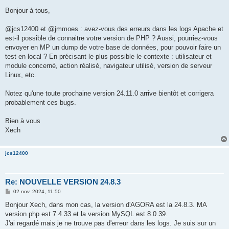
e
s
Bonjour à tous,
s
a
g
@jcs12400 et @jmmoes : avez-vous des erreurs dans les logs Apache et
e
est-il possible de connaitre votre version de PHP ? Aussi, pourriez-vous
envoyer en MP un dump de votre base de données, pour pouvoir faire un
test en local ? En précisant le plus possible le contexte : utilisateur et
module concerné, action réalisé, navigateur utilisé, version de serveur
Linux, etc.
Notez qu'une toute prochaine version 24.11.0 arrive bientôt et corrigera
probablement ces bugs.
Bien à vous
Xech
jcs12400
Re: NOUVELLE VERSION 24.8.3
M
02 nov. 2024, 11:50
e
s
Bonjour Xech, dans mon cas, la version d'AGORA est la 24.8.3. MA
s
version php est 7.4.33 et la version MySQL est 8.0.39.
a
g
J'ai regardé mais je ne trouve pas d'erreur dans les logs. Je suis sur un
e