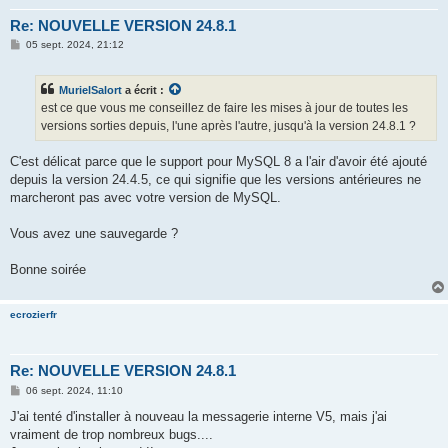
Re: NOUVELLE VERSION 24.8.1
M
05 sept. 2024, 21:12
e
s
s
MurielSalort
a écrit :
a
g
est ce que vous me conseillez de faire les mises à jour de toutes les
e
versions sorties depuis, l'une après l'autre, jusqu'à la version 24.8.1 ?
C'est délicat parce que le support pour MySQL 8 a l'air d'avoir été ajouté
depuis la version 24.4.5, ce qui signifie que les versions antérieures ne
marcheront pas avec votre version de MySQL.
Vous avez une sauvegarde ?
Bonne soirée
ecrozierfr
Re: NOUVELLE VERSION 24.8.1
M
06 sept. 2024, 11:10
e
s
J'ai tenté d'installer à nouveau la messagerie interne V5, mais j'ai
s
vraiment de trop nombreux bugs....
a