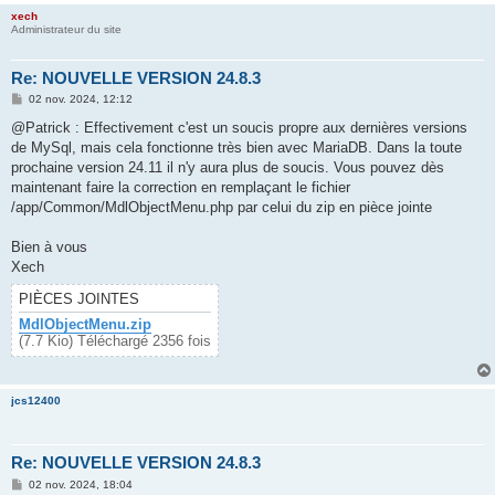
xech
Administrateur du site
Re: NOUVELLE VERSION 24.8.3
M
02 nov. 2024, 12:12
e
s
@Patrick : Effectivement c'est un soucis propre aux dernières versions
s
de MySql, mais cela fonctionne très bien avec MariaDB. Dans la toute
a
g
prochaine version 24.11 il n'y aura plus de soucis. Vous pouvez dès
e
maintenant faire la correction en remplaçant le fichier
/app/Common/MdlObjectMenu.php par celui du zip en pièce jointe
Bien à vous
Xech
PIÈCES JOINTES
MdlObjectMenu.zip
(7.7 Kio) Téléchargé 2356 fois
jcs12400
Re: NOUVELLE VERSION 24.8.3
M
02 nov. 2024, 18:04