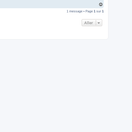
H
a
1 message • Page
1
sur
1
u
t
Aller