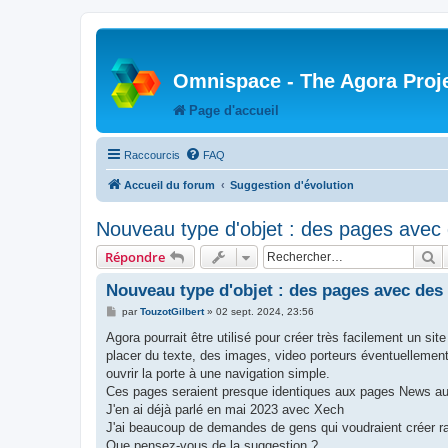
Omnispace - The Agora Proj
Page d'accueil
Raccourcis
FAQ
Accueil du forum
Suggestion d'évolution
Nouveau type d'objet : des pages avec 
R
Répondre
Nouveau type d'objet : des pages avec des 
M
par
TouzotGilbert
»
02 sept. 2024, 23:56
e
s
Agora pourrait être utilisé pour créer très facilement un sit
s
placer du texte, des images, video porteurs éventuellement
a
g
ouvrir la porte à une navigation simple.
e
Ces pages seraient presque identiques aux pages News au
J'en ai déjà parlé en mai 2023 avec Xech
J'ai beaucoup de demandes de gens qui voudraient créer ra
Que pensez-vous de la suggestion ?