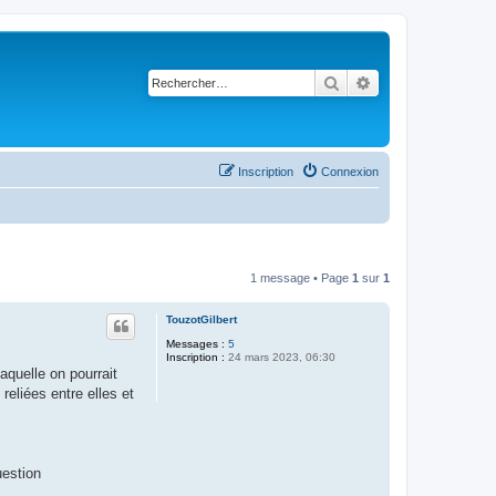
Rechercher
Recherche avancé
Inscription
Connexion
1 message • Page
1
sur
1
TouzotGilbert
Messages :
5
Inscription :
24 mars 2023, 06:30
laquelle on pourrait
eliées entre elles et
uestion