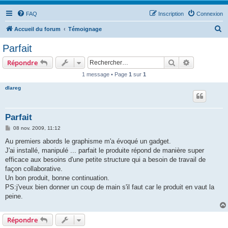
FAQ
Inscription
Connexion
R
Accueil du forum
Témoignage
e
Parfait
c
Rechercher
Recherche 
Répondre
h
1 message • Page
1
sur
1
e
dlareg
r
c
h
Parfait
e
M
08 nov. 2009, 11:12
e
r
s
Au premiers abords le graphisme m'a évoqué un gadget.
s
J'ai installé, manipulé ... parfait le produite répond de manière super
a
g
efficace aux besoins d'une petite structure qui a besoin de travail de
e
façon collaborative.
Un bon produit, bonne continuation.
PS:j'veux bien donner un coup de main s'il faut car le produit en vaut la
peine.
Répondre