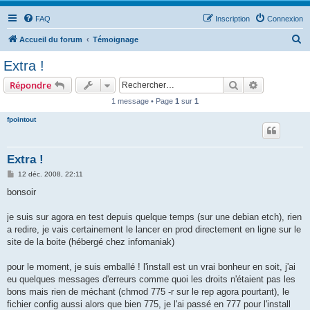
FAQ
Inscription
Connexion
R
Accueil du forum
Témoignage
e
Extra !
c
Rechercher
Recherche 
Répondre
h
1 message • Page
1
sur
1
e
fpointout
r
c
h
Extra !
e
M
12 déc. 2008, 22:11
e
r
s
bonsoir
s
a
g
je suis sur agora en test depuis quelque temps (sur une debian etch), rien
e
a redire, je vais certainement le lancer en prod directement en ligne sur le
site de la boite (hébergé chez infomaniak)
pour le moment, je suis emballé ! l'install est un vrai bonheur en soit, j'ai
eu quelques messages d'erreurs comme quoi les droits n'étaient pas les
bons mais rien de méchant (chmod 775 -r sur le rep agora pourtant), le
fichier config aussi alors que bien 775, je l'ai passé en 777 pour l'install