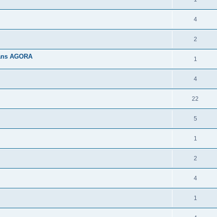
4
2
 dans AGORA
1
4
22
5
1
2
4
1