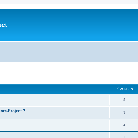
ect
cher
cherche avancée
RÉPONSES
5
ora-Project ?
3
4
1