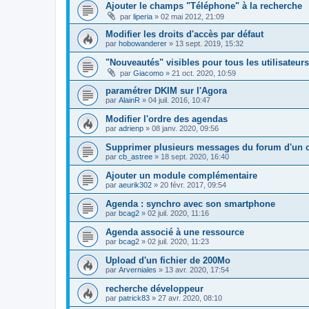
Ajouter le champs "Téléphone" à la recherche
par
liperia
»
02 mai 2012, 21:09
Modifier les droits d'accès par défaut
par
hobowanderer
»
13 sept. 2019, 15:32
"Nouveautés" visibles pour tous les utilisateurs
par
Giacomo
»
21 oct. 2020, 10:59
paramétrer DKIM sur l'Agora
par
AlainR
»
04 juil. 2016, 10:47
Modifier l'ordre des agendas
par
adrienp
»
08 janv. 2020, 09:56
Supprimer plusieurs messages du forum d'un 
par
cb_astree
»
18 sept. 2020, 16:40
Ajouter un module complémentaire
par
aeurik302
»
20 févr. 2017, 09:54
Agenda : synchro avec son smartphone
par
bcag2
»
02 juil. 2020, 11:16
Agenda associé à une ressource
par
bcag2
»
02 juil. 2020, 11:23
Upload d'un fichier de 200Mo
par
Arverniales
»
13 avr. 2020, 17:54
recherche développeur
par
patrick83
»
27 avr. 2020, 08:10