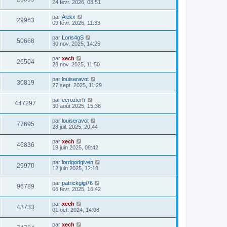
24 févr. 2026, 08:51
par
Alekx
29963
09 févr. 2026, 11:33
par
Loris4gS
50668
30 nov. 2025, 14:25
par
xech
26504
28 nov. 2025, 11:50
par
louiseravot
30819
27 sept. 2025, 11:29
par
ecrozierfr
447297
30 août 2025, 15:38
par
louiseravot
77695
28 juil. 2025, 20:44
par
xech
46836
19 juin 2025, 08:42
par
lordgodgiven
29970
12 juin 2025, 12:18
par
patrickgigi76
96789
06 févr. 2025, 16:42
par
xech
43733
01 oct. 2024, 14:08
par
xech