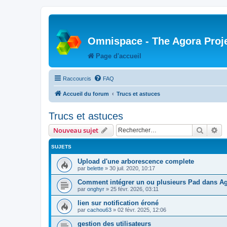
Omnispace - The Agora Proj
Page d'accueil
Raccourcis
FAQ
Accueil du forum
Trucs et astuces
Trucs et astuces
Recher
Re
Nouveau sujet
SUJETS
Upload d'une arborescence complete
par
belette
»
30 juil. 2020, 10:17
Comment intégrer un ou plusieurs Pad dans Ag
par
onghyr
»
25 févr. 2026, 03:11
lien sur notification éroné
par
cachou63
»
02 févr. 2025, 12:06
gestion des utilisateurs