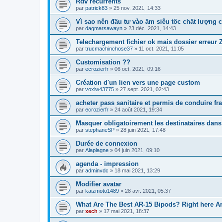
Rdv recurrents
par
patrick83
»
25 nov. 2021, 14:33
Vì sao nên đầu tư vào ấm siêu tốc chất lượng 
par
dagmarsawayn
»
23 déc. 2021, 14:43
Telechargement fichier ok mais dossier erreur 
par
trucmachinchose37
»
11 oct. 2021, 11:05
Customisation ??
par
ecrozierfr
»
06 oct. 2021, 09:16
Création d'un lien vers une page custom
par
voxiw43775
»
27 sept. 2021, 02:43
acheter pass sanitaire et permis de conduire fr
par
ecrozierfr
»
24 août 2021, 19:34
Masquer obligatoirement les destinataires dans 
par
stephaneSP
»
28 juin 2021, 17:48
Durée de connexion
par
Alaplagne
»
04 juin 2021, 09:10
agenda - impression
par
adminvdc
»
18 mai 2021, 13:29
Modifier avatar
par
kaizmoto1489
»
28 avr. 2021, 05:37
What Are The Best AR-15 Bipods? Right here Are
par
xech
»
17 mai 2021, 18:37