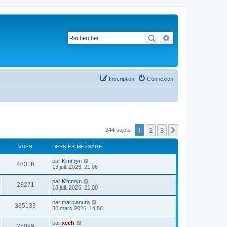
Rechercher
Recherche avancé
Inscription
Connexion
1
2
3
Suivant
244 sujets
VUES
DERNIER MESSAGE
par
Kimmyn
48316
13 juil. 2026, 21:06
par
Kimmyn
28271
13 juil. 2026, 21:00
par
marcjanura
385133
30 mars 2026, 14:56
par
xech
25099