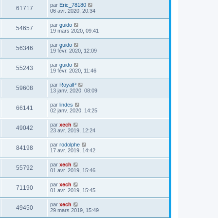
par
Eric_78180
61717
06 avr. 2020, 20:34
par
guido
54657
19 mars 2020, 09:41
par
guido
56346
19 févr. 2020, 12:09
par
guido
55243
19 févr. 2020, 11:46
par
RoyalP
59608
13 janv. 2020, 08:09
par
lindes
66141
02 janv. 2020, 14:25
par
xech
49042
23 avr. 2019, 12:24
par
rodolphe
84198
17 avr. 2019, 14:42
par
xech
55792
01 avr. 2019, 15:46
par
xech
71190
01 avr. 2019, 15:45
par
xech
49450
29 mars 2019, 15:49