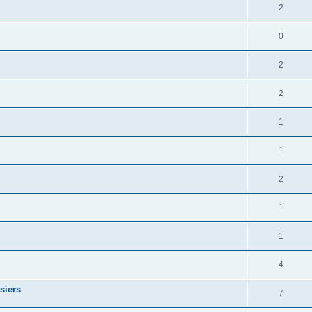
2
0
2
2
1
1
2
1
1
4
siers
7