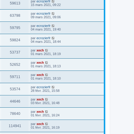
par
ecrozierfr
59613
15 mars 2021, 09:22
par
ecrozierfr
63798
09 mars 2021, 09:06
par
ecrozierfr
59795
04 mars 2021, 19:40
par
ecrozierfr
59824
04 mars 2021, 18:44
par
xech
53737
01 mars 2021, 18:19
par
xech
52652
01 mars 2021, 18:13
par
xech
59711
01 mars 2021, 18:10
par
ecrozierfr
53574
28 févr. 2021, 15:58
par
xech
44646
03 févr. 2021, 16:48
par
xech
78640
01 févr. 2021, 16:24
par
xech
114941
01 févr. 2021, 16:19