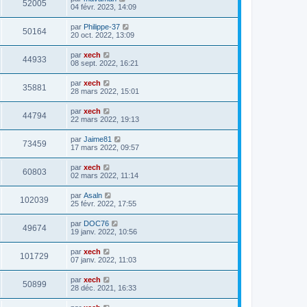
52005
04 févr. 2023, 14:09
par
Philippe-37
50164
20 oct. 2022, 13:09
par
xech
44933
08 sept. 2022, 16:21
par
xech
35881
28 mars 2022, 15:01
par
xech
44794
22 mars 2022, 19:13
par
Jaime81
73459
17 mars 2022, 09:57
par
xech
60803
02 mars 2022, 11:14
par
Asaln
102039
25 févr. 2022, 17:55
par
DOC76
49674
19 janv. 2022, 10:56
par
xech
101729
07 janv. 2022, 11:03
par
xech
50899
28 déc. 2021, 16:33