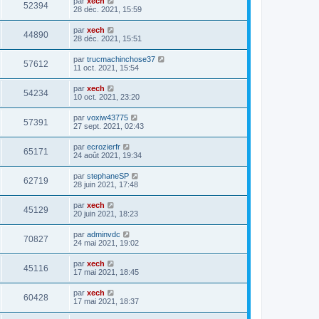
par
xech
52394
28 déc. 2021, 15:59
par
xech
44890
28 déc. 2021, 15:51
par
trucmachinchose37
57612
11 oct. 2021, 15:54
par
xech
54234
10 oct. 2021, 23:20
par
voxiw43775
57391
27 sept. 2021, 02:43
par
ecrozierfr
65171
24 août 2021, 19:34
par
stephaneSP
62719
28 juin 2021, 17:48
par
xech
45129
20 juin 2021, 18:23
par
adminvdc
70827
24 mai 2021, 19:02
par
xech
45116
17 mai 2021, 18:45
par
xech
60428
17 mai 2021, 18:37