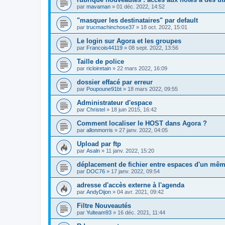
par
mavaman
»
01 déc. 2022, 14:52
"masquer les destinataires" par default
par
trucmachinchose37
»
18 oct. 2022, 15:01
Le login sur Agora et les groupes
par
Francois44119
»
08 sept. 2022, 13:56
Taille de police
par
ricloiretain
»
22 mars 2022, 16:09
dossier effacé par erreur
par
Poupoune91bt
»
18 mars 2022, 09:55
Administrateur d'espace
par
Christel
»
18 juin 2015, 16:42
Comment localiser le HOST dans Agora ?
par
allonmorris
»
27 janv. 2022, 04:05
Upload par ftp
par
Asaln
»
11 janv. 2022, 15:20
déplacement de fichier entre espaces d'un mêm
par
DOC76
»
17 janv. 2022, 09:54
adresse d'accès externe à l'agenda
par
AndyDijon
»
04 avr. 2021, 09:42
Filtre Nouveautés
par
Yulteam93
»
16 déc. 2021, 11:44