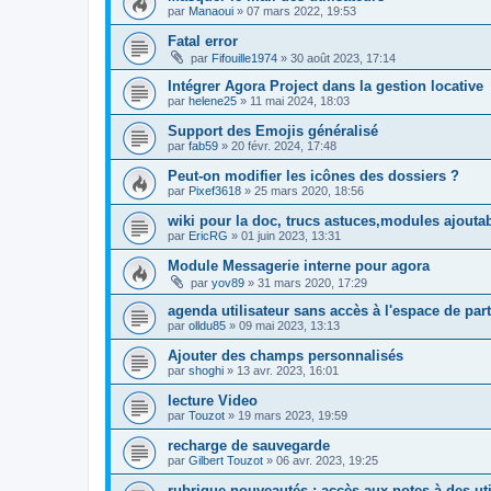
par
Manaoui
»
07 mars 2022, 19:53
Fatal error
par
Fifouille1974
»
30 août 2023, 17:14
Intégrer Agora Project dans la gestion locative
par
helene25
»
11 mai 2024, 18:03
Support des Emojis généralisé
par
fab59
»
20 févr. 2024, 17:48
Peut-on modifier les icônes des dossiers ?
par
Pixef3618
»
25 mars 2020, 18:56
wiki pour la doc, trucs astuces,modules ajoutab
par
EricRG
»
01 juin 2023, 13:31
Module Messagerie interne pour agora
par
yov89
»
31 mars 2020, 17:29
agenda utilisateur sans accès à l'espace de par
par
olldu85
»
09 mai 2023, 13:13
Ajouter des champs personnalisés
par
shoghi
»
13 avr. 2023, 16:01
lecture Video
par
Touzot
»
19 mars 2023, 19:59
recharge de sauvegarde
par
Gilbert Touzot
»
06 avr. 2023, 19:25
rubrique nouveautés : accès aux notes à des uti