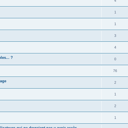
4
1
1
3
4
les... ?
0
76
tage
2
1
2
1
lisateurs qui ne devraient pas y avoir accès