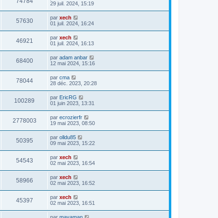
74784
29 juil. 2024, 15:19
par
xech
57630
01 juil. 2024, 16:24
par
xech
46921
01 juil. 2024, 16:13
par
adam anbar
68400
12 mai 2024, 15:16
par
cma
78044
28 déc. 2023, 20:28
par
EricRG
100289
01 juin 2023, 13:31
par
ecrozierfr
2778003
19 mai 2023, 08:50
par
olldu85
50395
09 mai 2023, 15:22
par
xech
54543
02 mai 2023, 16:54
par
xech
58966
02 mai 2023, 16:52
par
xech
45397
02 mai 2023, 16:51
par
mavaman