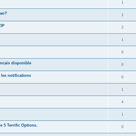
1
cao?
1
ZIP
2
1
0
ancais disponible
0
les notifications
0
1
4
1
 5 Terrific Options.
0