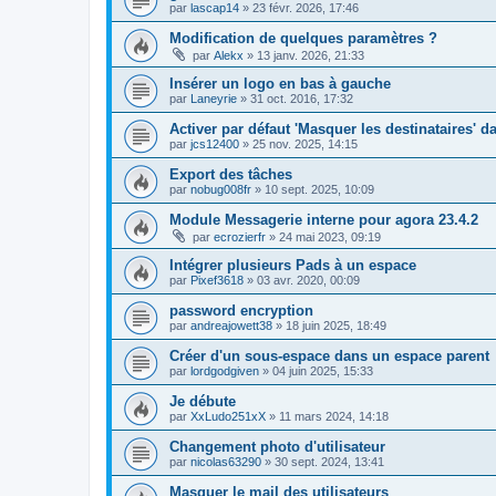
par
lascap14
»
23 févr. 2026, 17:46
Modification de quelques paramètres ?
par
Alekx
»
13 janv. 2026, 21:33
Insérer un logo en bas à gauche
par
Laneyrie
»
31 oct. 2016, 17:32
Activer par défaut 'Masquer les destinataires'
par
jcs12400
»
25 nov. 2025, 14:15
Export des tâches
par
nobug008fr
»
10 sept. 2025, 10:09
Module Messagerie interne pour agora 23.4.2
par
ecrozierfr
»
24 mai 2023, 09:19
Intégrer plusieurs Pads à un espace
par
Pixef3618
»
03 avr. 2020, 00:09
password encryption
par
andreajowett38
»
18 juin 2025, 18:49
Créer d'un sous-espace dans un espace parent
par
lordgodgiven
»
04 juin 2025, 15:33
Je débute
par
XxLudo251xX
»
11 mars 2024, 14:18
Changement photo d'utilisateur
par
nicolas63290
»
30 sept. 2024, 13:41
Masquer le mail des utilisateurs