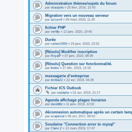
Administration thèmes/sujets du forum
par
skaopolo
»
25 févr. 2016, 15:43
Migration vers un nouveau serveur
par
azzurvif
»
09 mars 2020, 11:35
fichier PHP
par
vertilly
»
12 janv. 2020, 19:40
Durée
par
carber2009
»
29 janv. 2020, 23:52
[Résolu] Modifier inscription
par
RoyalP
»
07 janv. 2020, 08:08
[Résolu] Question sur fonctionnalité.
par
lindes
»
27 déc. 2019, 14:18
messagerie d’entreprise
par
Arriba22
»
22 avr. 2019, 04:28
Fichier ICS Outlook
par
rodolphe
»
01 avr. 2019, 21:17
Agenda affichage plages horaires
par
davidtlbt
»
11 janv. 2019, 12:02
déconnexion automatique après un certain tem
par
scapinval
»
05 oct. 2017, 09:52
Soudaine "Connection error to mysql"
par
Claire Z
»
12 mars 2019, 17:47