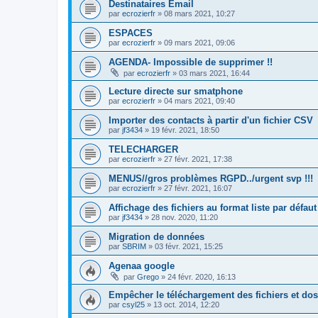
Destinataires Email
par
ecrozierfr
»
08 mars 2021, 10:27
ESPACES
par
ecrozierfr
»
09 mars 2021, 09:06
AGENDA- Impossible de supprimer !!
par
ecrozierfr
»
03 mars 2021, 16:44
Lecture directe sur smatphone
par
ecrozierfr
»
04 mars 2021, 09:40
Importer des contacts à partir d'un fichier CSV
par
jf3434
»
19 févr. 2021, 18:50
TELECHARGER
par
ecrozierfr
»
27 févr. 2021, 17:38
MENUS//gros problèmes RGPD../urgent svp !!!
par
ecrozierfr
»
27 févr. 2021, 16:07
Affichage des fichiers au format liste par défaut
par
jf3434
»
28 nov. 2020, 11:20
Migration de données
par
SBRIM
»
03 févr. 2021, 15:25
Agenaa google
par
Grego
»
24 févr. 2020, 16:13
Empêcher le téléchargement des fichiers et dos
par
csyl25
»
13 oct. 2014, 12:20