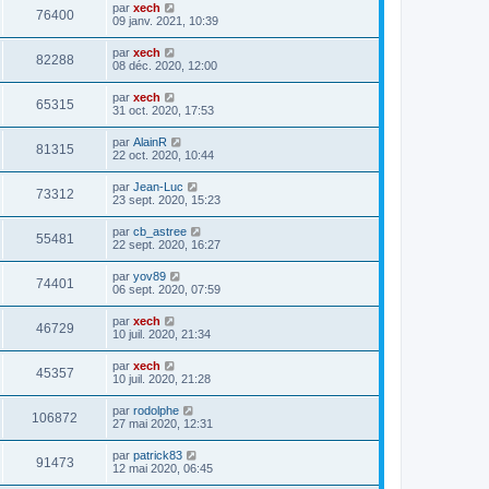
par
xech
76400
09 janv. 2021, 10:39
par
xech
82288
08 déc. 2020, 12:00
par
xech
65315
31 oct. 2020, 17:53
par
AlainR
81315
22 oct. 2020, 10:44
par
Jean-Luc
73312
23 sept. 2020, 15:23
par
cb_astree
55481
22 sept. 2020, 16:27
par
yov89
74401
06 sept. 2020, 07:59
par
xech
46729
10 juil. 2020, 21:34
par
xech
45357
10 juil. 2020, 21:28
par
rodolphe
106872
27 mai 2020, 12:31
par
patrick83
91473
12 mai 2020, 06:45