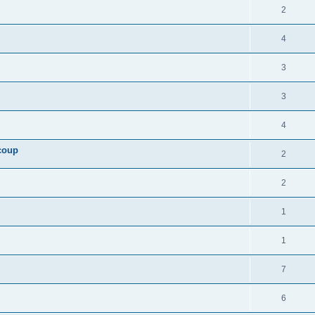
2
4
3
3
4
coup
2
2
1
1
7
6