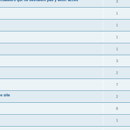
3
1
1
1
1
3
2
7
e site
2
8
1