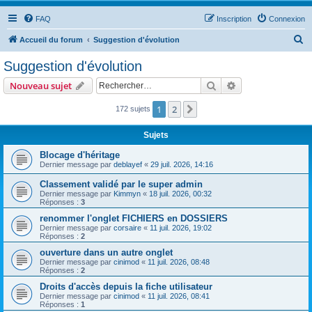
FAQ
Inscription
Connexion
R
Accueil du forum
Suggestion d'évolution
e
Suggestion d'évolution
c
Rechercher
Recherche avanc
Nouveau sujet
h
e
1
2
Suivant
172 sujets
r
Sujets
c
Blocage d'héritage
h
Dernier message par
deblayef
«
29 juil. 2026, 14:16
e
Classement validé par le super admin
r
Dernier message par
Kimmyn
«
18 juil. 2026, 00:32
Réponses :
3
renommer l'onglet FICHIERS en DOSSIERS
Dernier message par
corsaire
«
11 juil. 2026, 19:02
Réponses :
2
ouverture dans un autre onglet
Dernier message par
cinimod
«
11 juil. 2026, 08:48
Réponses :
2
Droits d'accès depuis la fiche utilisateur
Dernier message par
cinimod
«
11 juil. 2026, 08:41
Réponses :
1