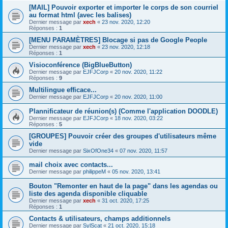
[MAIL] Pouvoir exporter et importer le corps de son courriel
au format html (avec les balises)
Dernier message par
xech
«
23 nov. 2020, 12:20
Réponses :
1
[MENU PARAMÈTRES] Blocage si pas de Google People
Dernier message par
xech
«
23 nov. 2020, 12:18
Réponses :
1
Visioconférence (BigBlueButton)
Dernier message par
EJFJCorp
«
20 nov. 2020, 11:22
Réponses :
9
Multilingue efficace...
Dernier message par
EJFJCorp
«
20 nov. 2020, 11:00
Plannificateur de réunion(s) (Comme l'application DOODLE)
Dernier message par
EJFJCorp
«
18 nov. 2020, 03:22
Réponses :
5
[GROUPES] Pouvoir créer des groupes d'utilisateurs même
vide
Dernier message par
SixOfOne34
«
07 nov. 2020, 11:57
mail choix avec contacts...
Dernier message par
philippeM
«
05 nov. 2020, 13:41
Bouton "Remonter en haut de la page" dans les agendas ou
liste des agenda disponible cliquable
Dernier message par
xech
«
31 oct. 2020, 17:25
Réponses :
1
Contacts & utilisateurs, champs additionnels
Dernier message par
SylScat
«
21 oct. 2020, 15:18