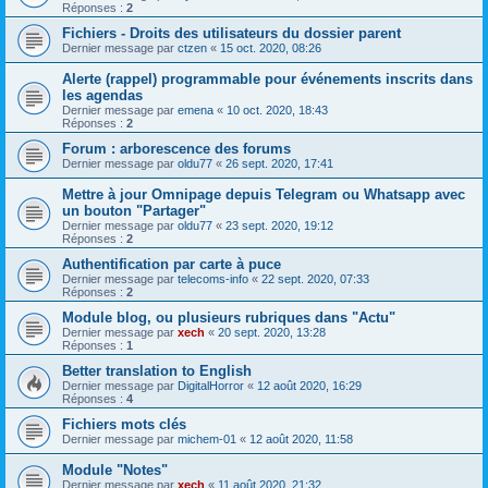
Réponses :
2
Fichiers - Droits des utilisateurs du dossier parent
Dernier message par
ctzen
«
15 oct. 2020, 08:26
Alerte (rappel) programmable pour événements inscrits dans
les agendas
Dernier message par
emena
«
10 oct. 2020, 18:43
Réponses :
2
Forum : arborescence des forums
Dernier message par
oldu77
«
26 sept. 2020, 17:41
Mettre à jour Omnipage depuis Telegram ou Whatsapp avec
un bouton "Partager"
Dernier message par
oldu77
«
23 sept. 2020, 19:12
Réponses :
2
Authentification par carte à puce
Dernier message par
telecoms-info
«
22 sept. 2020, 07:33
Réponses :
2
Module blog, ou plusieurs rubriques dans "Actu"
Dernier message par
xech
«
20 sept. 2020, 13:28
Réponses :
1
Better translation to English
Dernier message par
DigitalHorror
«
12 août 2020, 16:29
Réponses :
4
Fichiers mots clés
Dernier message par
michem-01
«
12 août 2020, 11:58
Module "Notes"
Dernier message par
xech
«
11 août 2020, 21:32