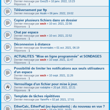
Dernier message par
Geo25
«
10 janv. 2022, 13:23
Réponses :
2
Téléversement par ftp
Dernier message par
Asaln
«
06 janv. 2022, 19:02
Copier plusieurs fichiers dans un dossier
Dernier message par
xech
«
10 oct. 2021, 22:56
Réponses :
1
Chat par espace
Dernier message par
xech
«
10 oct. 2021, 22:52
Réponses :
1
Déconnexion à distance
Dernier message par
Arverniales
«
01 oct. 2021, 06:19
Réponses :
1
ACTUALITES "Mise en ligne programmée" et SONDAGES
Dernier message par
xech
«
10 sept. 2021, 11:47
Réponses :
1
Possibilité de limiter les notifications aux seuls utilisateurs
d'un espace
Dernier message par
xech
«
10 sept. 2021, 11:26
Réponses :
1
Verrouillage d'un fichier pour mise à jour.
Dernier message par
rodolphe
«
20 juil. 2021, 22:21
Réponses :
9
Template de tâches répétitives
Dernier message par
YannPe
«
02 juil. 2021, 17:01
EtherCalc, EtherPad (ou équivalents) : du nouveau en vue ?
Dernier message par
xech
«
23 juin 2021, 16:00