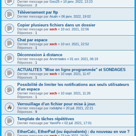
Dernier message par
Geo25
«
10 janv. 2022, 13:23
Réponses :
2
Téléversement par ftp
Dernier message par
Asaln
«
06 janv. 2022, 19:02
Copier plusieurs fichiers dans un dossier
Dernier message par
xech
«
10 oct. 2021, 22:56
Réponses :
1
Chat par espace
Dernier message par
xech
«
10 oct. 2021, 22:52
Réponses :
1
Déconnexion à distance
Dernier message par
Arverniales
«
01 oct. 2021, 06:19
Réponses :
1
ACTUALITES "Mise en ligne programmée" et SONDAGES
Dernier message par
xech
«
10 sept. 2021, 11:47
Réponses :
1
Possibilité de limiter les notifications aux seuls utilisateurs
d'un espace
Dernier message par
xech
«
10 sept. 2021, 11:26
Réponses :
1
Verrouillage d'un fichier pour mise à jour.
Dernier message par
rodolphe
«
20 juil. 2021, 22:21
Réponses :
9
Template de tâches répétitives
Dernier message par
YannPe
«
02 juil. 2021, 17:01
EtherCalc, EtherPad (ou équivalents) : du nouveau en vue ?
Dernier message par
xech
«
23 juin 2021, 16:00