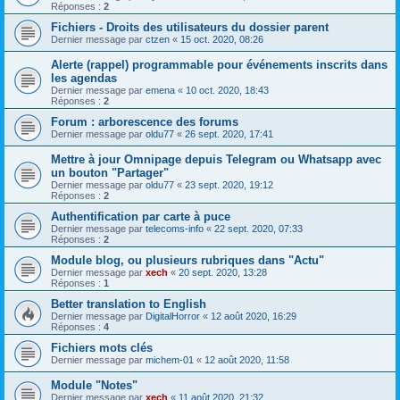
Réponses :
2
Fichiers - Droits des utilisateurs du dossier parent
Dernier message par
ctzen
«
15 oct. 2020, 08:26
Alerte (rappel) programmable pour événements inscrits dans
les agendas
Dernier message par
emena
«
10 oct. 2020, 18:43
Réponses :
2
Forum : arborescence des forums
Dernier message par
oldu77
«
26 sept. 2020, 17:41
Mettre à jour Omnipage depuis Telegram ou Whatsapp avec
un bouton "Partager"
Dernier message par
oldu77
«
23 sept. 2020, 19:12
Réponses :
2
Authentification par carte à puce
Dernier message par
telecoms-info
«
22 sept. 2020, 07:33
Réponses :
2
Module blog, ou plusieurs rubriques dans "Actu"
Dernier message par
xech
«
20 sept. 2020, 13:28
Réponses :
1
Better translation to English
Dernier message par
DigitalHorror
«
12 août 2020, 16:29
Réponses :
4
Fichiers mots clés
Dernier message par
michem-01
«
12 août 2020, 11:58
Module "Notes"
Dernier message par
xech
«
11 août 2020, 21:32