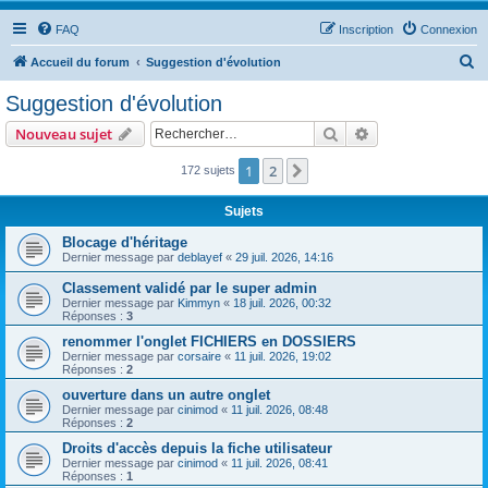
FAQ
Inscription
Connexion
R
Accueil du forum
Suggestion d'évolution
e
Suggestion d'évolution
c
Rechercher
Recherche avanc
Nouveau sujet
h
e
1
2
Suivant
172 sujets
r
Sujets
c
Blocage d'héritage
h
Dernier message par
deblayef
«
29 juil. 2026, 14:16
e
Classement validé par le super admin
r
Dernier message par
Kimmyn
«
18 juil. 2026, 00:32
Réponses :
3
renommer l'onglet FICHIERS en DOSSIERS
Dernier message par
corsaire
«
11 juil. 2026, 19:02
Réponses :
2
ouverture dans un autre onglet
Dernier message par
cinimod
«
11 juil. 2026, 08:48
Réponses :
2
Droits d'accès depuis la fiche utilisateur
Dernier message par
cinimod
«
11 juil. 2026, 08:41
Réponses :
1