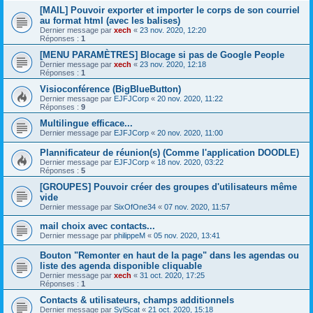
[MAIL] Pouvoir exporter et importer le corps de son courriel
au format html (avec les balises)
Dernier message par
xech
«
23 nov. 2020, 12:20
Réponses :
1
[MENU PARAMÈTRES] Blocage si pas de Google People
Dernier message par
xech
«
23 nov. 2020, 12:18
Réponses :
1
Visioconférence (BigBlueButton)
Dernier message par
EJFJCorp
«
20 nov. 2020, 11:22
Réponses :
9
Multilingue efficace...
Dernier message par
EJFJCorp
«
20 nov. 2020, 11:00
Plannificateur de réunion(s) (Comme l'application DOODLE)
Dernier message par
EJFJCorp
«
18 nov. 2020, 03:22
Réponses :
5
[GROUPES] Pouvoir créer des groupes d'utilisateurs même
vide
Dernier message par
SixOfOne34
«
07 nov. 2020, 11:57
mail choix avec contacts...
Dernier message par
philippeM
«
05 nov. 2020, 13:41
Bouton "Remonter en haut de la page" dans les agendas ou
liste des agenda disponible cliquable
Dernier message par
xech
«
31 oct. 2020, 17:25
Réponses :
1
Contacts & utilisateurs, champs additionnels
Dernier message par
SylScat
«
21 oct. 2020, 15:18