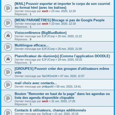
[MAIL] Pouvoir exporter et importer le corps de son courriel
au format html (avec les balises)
Dernier message par
xech
«
23 nov. 2020, 12:20
Réponses :
1
[MENU PARAMÈTRES] Blocage si pas de Google People
Dernier message par
xech
«
23 nov. 2020, 12:18
Réponses :
1
Visioconférence (BigBlueButton)
Dernier message par
EJFJCorp
«
20 nov. 2020, 11:22
Réponses :
9
Multilingue efficace...
Dernier message par
EJFJCorp
«
20 nov. 2020, 11:00
Plannificateur de réunion(s) (Comme l'application DOODLE)
Dernier message par
EJFJCorp
«
18 nov. 2020, 03:22
Réponses :
5
[GROUPES] Pouvoir créer des groupes d'utilisateurs même
vide
Dernier message par
SixOfOne34
«
07 nov. 2020, 11:57
mail choix avec contacts...
Dernier message par
philippeM
«
05 nov. 2020, 13:41
Bouton "Remonter en haut de la page" dans les agendas ou
liste des agenda disponible cliquable
Dernier message par
xech
«
31 oct. 2020, 17:25
Réponses :
1
Contacts & utilisateurs, champs additionnels
Dernier message par
SylScat
«
21 oct. 2020, 15:18