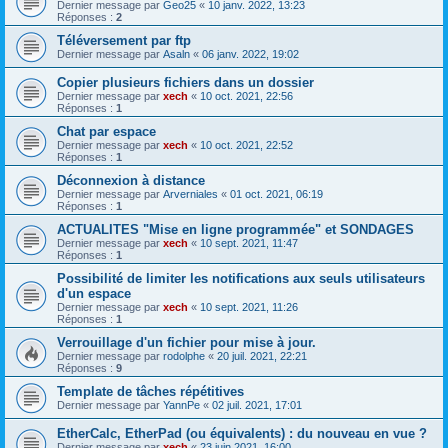
Dernier message par
Geo25
«
10 janv. 2022, 13:23
Réponses :
2
Téléversement par ftp
Dernier message par
Asaln
«
06 janv. 2022, 19:02
Copier plusieurs fichiers dans un dossier
Dernier message par
xech
«
10 oct. 2021, 22:56
Réponses :
1
Chat par espace
Dernier message par
xech
«
10 oct. 2021, 22:52
Réponses :
1
Déconnexion à distance
Dernier message par
Arverniales
«
01 oct. 2021, 06:19
Réponses :
1
ACTUALITES "Mise en ligne programmée" et SONDAGES
Dernier message par
xech
«
10 sept. 2021, 11:47
Réponses :
1
Possibilité de limiter les notifications aux seuls utilisateurs
d'un espace
Dernier message par
xech
«
10 sept. 2021, 11:26
Réponses :
1
Verrouillage d'un fichier pour mise à jour.
Dernier message par
rodolphe
«
20 juil. 2021, 22:21
Réponses :
9
Template de tâches répétitives
Dernier message par
YannPe
«
02 juil. 2021, 17:01
EtherCalc, EtherPad (ou équivalents) : du nouveau en vue ?
Dernier message par
xech
«
23 juin 2021, 16:00