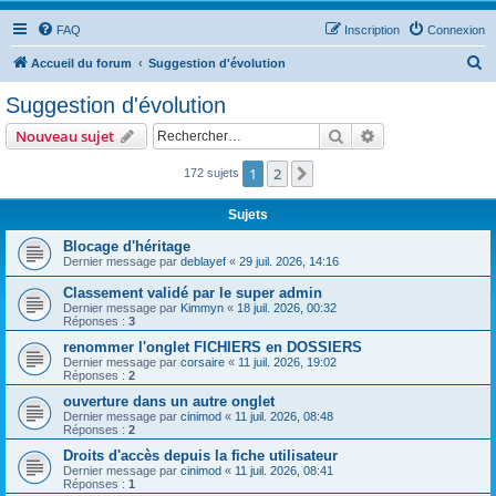
FAQ
Inscription
Connexion
R
Accueil du forum
Suggestion d'évolution
e
Suggestion d'évolution
c
Rechercher
Recherche avanc
Nouveau sujet
h
e
1
2
Suivant
172 sujets
r
Sujets
c
Blocage d'héritage
h
Dernier message par
deblayef
«
29 juil. 2026, 14:16
e
Classement validé par le super admin
r
Dernier message par
Kimmyn
«
18 juil. 2026, 00:32
Réponses :
3
renommer l'onglet FICHIERS en DOSSIERS
Dernier message par
corsaire
«
11 juil. 2026, 19:02
Réponses :
2
ouverture dans un autre onglet
Dernier message par
cinimod
«
11 juil. 2026, 08:48
Réponses :
2
Droits d'accès depuis la fiche utilisateur
Dernier message par
cinimod
«
11 juil. 2026, 08:41
Réponses :
1