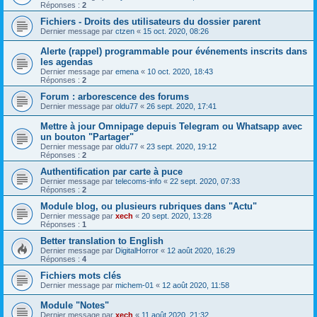
Réponses :
2
Fichiers - Droits des utilisateurs du dossier parent
Dernier message par
ctzen
«
15 oct. 2020, 08:26
Alerte (rappel) programmable pour événements inscrits dans
les agendas
Dernier message par
emena
«
10 oct. 2020, 18:43
Réponses :
2
Forum : arborescence des forums
Dernier message par
oldu77
«
26 sept. 2020, 17:41
Mettre à jour Omnipage depuis Telegram ou Whatsapp avec
un bouton "Partager"
Dernier message par
oldu77
«
23 sept. 2020, 19:12
Réponses :
2
Authentification par carte à puce
Dernier message par
telecoms-info
«
22 sept. 2020, 07:33
Réponses :
2
Module blog, ou plusieurs rubriques dans "Actu"
Dernier message par
xech
«
20 sept. 2020, 13:28
Réponses :
1
Better translation to English
Dernier message par
DigitalHorror
«
12 août 2020, 16:29
Réponses :
4
Fichiers mots clés
Dernier message par
michem-01
«
12 août 2020, 11:58
Module "Notes"
Dernier message par
xech
«
11 août 2020, 21:32