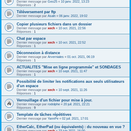
Dernier message par
Geo25
«
10 janv. 2022, 13:23
Réponses :
2
Téléversement par ftp
Dernier message par
Asaln
«
06 janv. 2022, 19:02
Copier plusieurs fichiers dans un dossier
Dernier message par
xech
«
10 oct. 2021, 22:56
Réponses :
1
Chat par espace
Dernier message par
xech
«
10 oct. 2021, 22:52
Réponses :
1
Déconnexion à distance
Dernier message par
Arverniales
«
01 oct. 2021, 06:19
Réponses :
1
ACTUALITES "Mise en ligne programmée" et SONDAGES
Dernier message par
xech
«
10 sept. 2021, 11:47
Réponses :
1
Possibilité de limiter les notifications aux seuls utilisateurs
d'un espace
Dernier message par
xech
«
10 sept. 2021, 11:26
Réponses :
1
Verrouillage d'un fichier pour mise à jour.
Dernier message par
rodolphe
«
20 juil. 2021, 22:21
Réponses :
9
Template de tâches répétitives
Dernier message par
YannPe
«
02 juil. 2021, 17:01
EtherCalc, EtherPad (ou équivalents) : du nouveau en vue ?
Dernier message par
xech
«
23 juin 2021, 16:00