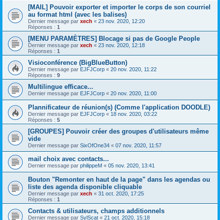
[MAIL] Pouvoir exporter et importer le corps de son courriel
au format html (avec les balises)
Dernier message par
xech
«
23 nov. 2020, 12:20
Réponses :
1
[MENU PARAMÈTRES] Blocage si pas de Google People
Dernier message par
xech
«
23 nov. 2020, 12:18
Réponses :
1
Visioconférence (BigBlueButton)
Dernier message par
EJFJCorp
«
20 nov. 2020, 11:22
Réponses :
9
Multilingue efficace...
Dernier message par
EJFJCorp
«
20 nov. 2020, 11:00
Plannificateur de réunion(s) (Comme l'application DOODLE)
Dernier message par
EJFJCorp
«
18 nov. 2020, 03:22
Réponses :
5
[GROUPES] Pouvoir créer des groupes d'utilisateurs même
vide
Dernier message par
SixOfOne34
«
07 nov. 2020, 11:57
mail choix avec contacts...
Dernier message par
philippeM
«
05 nov. 2020, 13:41
Bouton "Remonter en haut de la page" dans les agendas ou
liste des agenda disponible cliquable
Dernier message par
xech
«
31 oct. 2020, 17:25
Réponses :
1
Contacts & utilisateurs, champs additionnels
Dernier message par
SylScat
«
21 oct. 2020, 15:18