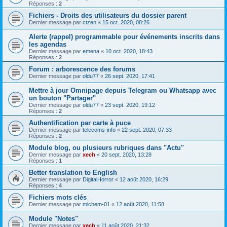
Réponses :
2
Fichiers - Droits des utilisateurs du dossier parent
Dernier message par
ctzen
«
15 oct. 2020, 08:26
Alerte (rappel) programmable pour événements inscrits dans
les agendas
Dernier message par
emena
«
10 oct. 2020, 18:43
Réponses :
2
Forum : arborescence des forums
Dernier message par
oldu77
«
26 sept. 2020, 17:41
Mettre à jour Omnipage depuis Telegram ou Whatsapp avec
un bouton "Partager"
Dernier message par
oldu77
«
23 sept. 2020, 19:12
Réponses :
2
Authentification par carte à puce
Dernier message par
telecoms-info
«
22 sept. 2020, 07:33
Réponses :
2
Module blog, ou plusieurs rubriques dans "Actu"
Dernier message par
xech
«
20 sept. 2020, 13:28
Réponses :
1
Better translation to English
Dernier message par
DigitalHorror
«
12 août 2020, 16:29
Réponses :
4
Fichiers mots clés
Dernier message par
michem-01
«
12 août 2020, 11:58
Module "Notes"
Dernier message par
xech
«
11 août 2020, 21:32