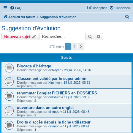
FAQ
Inscription
Connexion
R
Accueil du forum
Suggestion d'évolution
e
Suggestion d'évolution
c
Rechercher
Recherche avanc
Nouveau sujet
h
e
1
2
Suivant
172 sujets
r
Sujets
c
Blocage d'héritage
h
Dernier message par
deblayef
«
29 juil. 2026, 14:16
e
Classement validé par le super admin
r
Dernier message par
Kimmyn
«
18 juil. 2026, 00:32
Réponses :
3
renommer l'onglet FICHIERS en DOSSIERS
Dernier message par
corsaire
«
11 juil. 2026, 19:02
Réponses :
2
ouverture dans un autre onglet
Dernier message par
cinimod
«
11 juil. 2026, 08:48
Réponses :
2
Droits d'accès depuis la fiche utilisateur
Dernier message par
cinimod
«
11 juil. 2026, 08:41
Réponses :
1