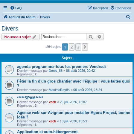
FAQ
Inscription
Connexion
R
Accueil du forum
Divers
e
Divers
c
Rechercher
Recherche avanc
Nouveau sujet
h
e
1
2
3
Suivant
264 sujets
r
Sujets
c
agenda programmer tous les premiers Vendredi
h
Dernier message par
Denis_68
«
06 août 2026, 20:42
Réponses :
2
e
Fêter la fin d'un gros chantier avec l'équipe : vous faites quoi
r
?
Dernier message par
MaximeRoy84
«
06 août 2026, 18:24
*****SPAM*****
Dernier message par
xech
«
29 juil. 2026, 13:07
Réponses :
2
Agence web sur Avignon pour installer Agora-Project, bonne
idée ?
Dernier message par
xech
«
13 juil. 2026, 13:53
Réponses :
1
Application et auto-hébergement