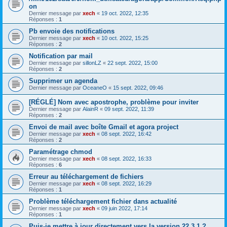
on
Dernier message par
xech
«
19 oct. 2022, 12:35
Réponses :
1
Pb envoie des notifications
Dernier message par
xech
«
10 oct. 2022, 15:25
Réponses :
2
Notification par mail
Dernier message par
sillonLZ
«
22 sept. 2022, 15:00
Réponses :
2
Supprimer un agenda
Dernier message par
OceaneO
«
15 sept. 2022, 09:46
[RÉGLÉ] Nom avec apostrophe, problème pour inviter
Dernier message par
AlainR
«
09 sept. 2022, 11:39
Réponses :
2
Envoi de mail avec boîte Gmail et agora project
Dernier message par
xech
«
08 sept. 2022, 16:42
Réponses :
2
Paramétrage chmod
Dernier message par
xech
«
08 sept. 2022, 16:33
Réponses :
6
Erreur au téléchargement de fichiers
Dernier message par
xech
«
08 sept. 2022, 16:29
Réponses :
1
Problème téléchargement fichier dans actualité
Dernier message par
xech
«
09 juin 2022, 17:14
Réponses :
1
Puis-je mettre à jour directement vers la version 22.3.1 ?