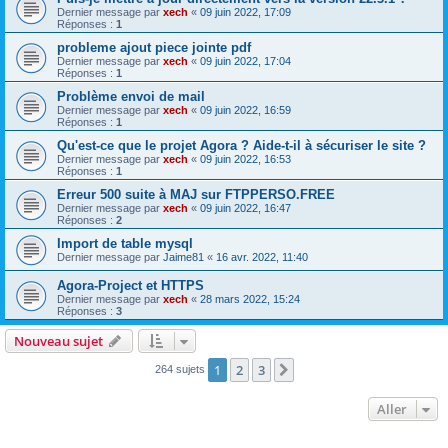
Dernier message par
xech
«
09 juin 2022, 17:09
Réponses :
1
probleme ajout piece jointe pdf
Dernier message par
xech
«
09 juin 2022, 17:04
Réponses :
1
Problème envoi de mail
Dernier message par
xech
«
09 juin 2022, 16:59
Réponses :
1
Qu'est-ce que le projet Agora ? Aide-t-il à sécuriser le site ?
Dernier message par
xech
«
09 juin 2022, 16:53
Réponses :
1
Erreur 500 suite à MAJ sur FTPPERSO.FREE
Dernier message par
xech
«
09 juin 2022, 16:47
Réponses :
2
Import de table mysql
Dernier message par
Jaime81
«
16 avr. 2022, 11:40
Agora-Project et HTTPS
Dernier message par
xech
«
28 mars 2022, 15:24
Réponses :
3
Nouveau sujet
1
2
3
Suivant
264 sujets
Aller