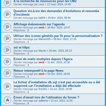
À la recherche de ressources pour les CM2
Dernier message par
Livor
«
12 mars 2024, 14:49
Question vis-à-vis des demandes d'évolutions et remontée
d'incidents
Dernier message par
fab59
«
20 févr. 2024, 08:46
Affichage évènements sur l'agenda
Dernier message par
xech
«
16 févr. 2024, 13:47
Réponses :
2
Utiliser des icones générés par IA pour la personnalisation ?
Dernier message par
Manon265
«
08 févr. 2024, 17:33
Réponses :
1
ssl et https
Dernier message par
Maxim
«
26 déc. 2023, 06:13
Réponses :
3
Envoi de mails multiples depuis l'Agora
Dernier message par
xech
«
11 déc. 2023, 15:30
Réponses :
3
Retour intempestif à la page News
Dernier message par
xech
«
14 nov. 2023, 18:03
Réponses :
1
Le fichier d'installation db.sql n'est pas accessible ou a été
supprimé car l'installation a déjà été effectuée
Dernier message par
EricRG
«
16 oct. 2023, 16:08
Réponses :
2
Envoi d'email lors de l'utilisation du forum ?
Dernier message par
aalberta
«
13 oct. 2023, 11:54
Réponses :
5