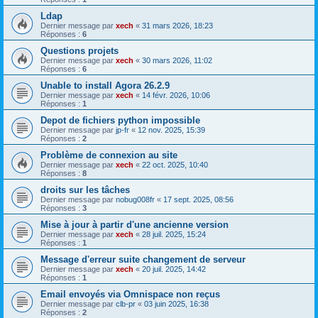
Ldap
Dernier message par
xech
«
31 mars 2026, 18:23
Réponses :
6
Questions projets
Dernier message par
xech
«
30 mars 2026, 11:02
Réponses :
6
Unable to install Agora 26.2.9
Dernier message par
xech
«
14 févr. 2026, 10:06
Réponses :
1
Depot de fichiers python impossible
Dernier message par
jp-fr
«
12 nov. 2025, 15:39
Réponses :
2
Problème de connexion au site
Dernier message par
xech
«
22 oct. 2025, 10:40
Réponses :
8
droits sur les tâches
Dernier message par
nobug008fr
«
17 sept. 2025, 08:56
Réponses :
3
Mise à jour à partir d'une ancienne version
Dernier message par
xech
«
28 juil. 2025, 15:24
Réponses :
1
Message d'erreur suite changement de serveur
Dernier message par
xech
«
20 juil. 2025, 14:42
Réponses :
1
Email envoyés via Omnispace non reçus
Dernier message par
clb-pr
«
03 juin 2025, 16:38
Réponses :
2