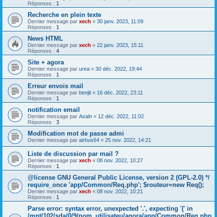
Réponses :
1
Recherche en plein texte
Dernier message par
xech
«
30 janv. 2023, 11:09
Réponses :
1
News HTML
Dernier message par
xech
«
22 janv. 2023, 15:11
Réponses :
4
Site + agora
Dernier message par
urea
«
30 déc. 2022, 19:44
Réponses :
1
Erreur envois mail
Dernier message par
benjit
«
16 déc. 2022, 23:11
Réponses :
1
notification email
Dernier message par
Asaln
«
12 déc. 2022, 11:02
Réponses :
3
Modification mot de passe admi
Dernier message par
airbus64
«
25 nov. 2022, 14:21
Liste de discussion par mail ?
Dernier message par
xech
«
08 nov. 2022, 10:27
Réponses :
1
@license GNU General Public License, version 2 (GPL-2.0) */
require_once 'app/Common/Req.php'; $routeur=new Req();
Dernier message par
xech
«
08 nov. 2022, 10:21
Réponses :
1
Parse error: syntax error, unexpected '.', expecting '(' in
/mnt/102/sda/0/9/nom_utilisateu/agora/app/Common/Req.php