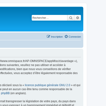
Rechercher
Recherche avancé
Inscription
Connexion
ttps://www.omnispace.fr/AP-OMNISPACE/appMisc/clavardage »),
ns suivantes, veuillez ne pas utiliser et accéder à
ifications, bien que nous vous conseillons de vérifier
 effectuées, vous acceptez d’être légalement responsable des
ns déclaré sous la «
licence publique générale GNU 2.0
» et qui
ed ne peut en aucun cas être tenu comme responsable de la
de phpBB
(en anglais).
ait transgresser la législation de votre pays, du pays dans
us vous exposez à un bannissement immédiat et définitif et