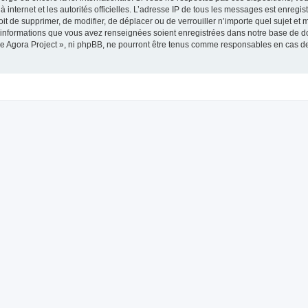
 à internet et les autorités officielles. L’adresse IP de tous les messages est enregi
roit de supprimer, de modifier, de déplacer ou de verrouiller n’importe quel sujet 
es informations que vous avez renseignées soient enregistrées dans notre base de 
he Agora Project », ni phpBB, ne pourront être tenus comme responsables en cas de