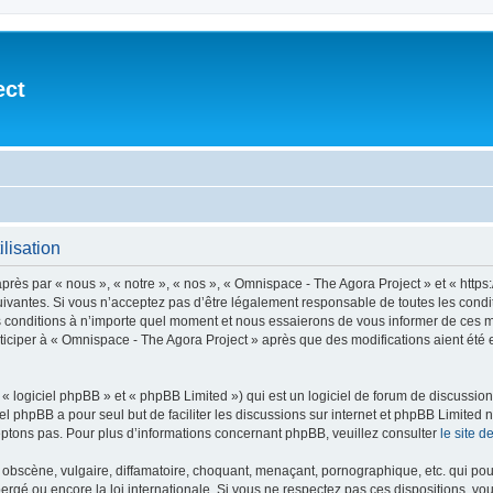
ect
lisation
après par « nous », « notre », « nos », « Omnispace - The Agora Project » et « h
vantes. Si vous n’acceptez pas d’être légalement responsable de toutes les conditio
conditions à n’importe quel moment et nous essaierons de vous informer de ces mod
ticiper à « Omnispace - The Agora Project » après que des modifications aient été
 logiciel phpBB » et « phpBB Limited ») qui est un logiciel de forum de discussio
iel phpBB a pour seul but de faciliter les discussions sur internet et phpBB Limit
ptons pas. Pour plus d’informations concernant phpBB, veuillez consulter
le site 
obscène, vulgaire, diffamatoire, choquant, menaçant, pornographique, etc. qui pourr
ergé ou encore la loi internationale. Si vous ne respectez pas ces dispositions, vo