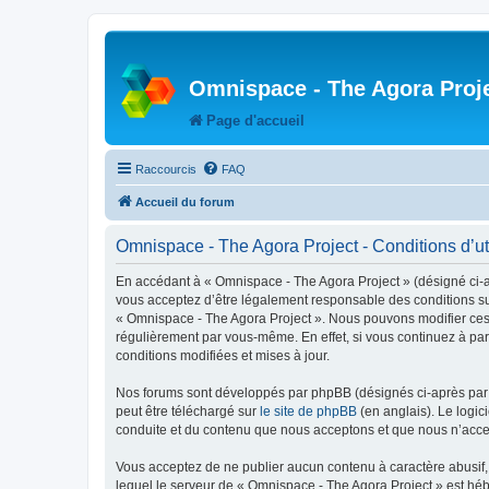
Omnispace - The Agora Proj
Page d'accueil
Raccourcis
FAQ
Accueil du forum
Omnispace - The Agora Project - Conditions d’uti
En accédant à « Omnispace - The Agora Project » (désigné ci-
vous acceptez d’être légalement responsable des conditions sui
« Omnispace - The Agora Project ». Nous pouvons modifier ces 
régulièrement par vous-même. En effet, si vous continuez à par
conditions modifiées et mises à jour.
Nos forums sont développés par phpBB (désignés ci-après par «
peut être téléchargé sur
le site de phpBB
(en anglais). Le logic
conduite et du contenu que nous acceptons et que nous n’acce
Vous acceptez de ne publier aucun contenu à caractère abusif, 
lequel le serveur de « Omnispace - The Agora Project » est héb