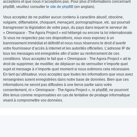
acceptons et que nous n’acceptons pas. Pour plus d’informations concernant
phpBB, veuillez consulter
le site de phpBB
(en anglais).
Vous acceptez de ne publier aucun contenu à caractère abusif, obscène,
vulgaire, diffamatoire, choquant, menaçant, pornographique, etc. qui pourrait
transgresser la législation de votre pays, du pays dans lequel le serveur de
« Omnispace - The Agora Project » est hébergé ou encore la loi internationale.
Si vous ne respectez pas ces dispositions, vous vous exposez à un
bannissement immédiat et définitif et nous nous réservons le droit d’avertir
votre fournisseur d’accès à internet et les autorités officielles. L’adresse IP de
tous les messages est enregistrée afin d’aider au renforcement de ces
conditions. Vous acceptez le fait que « Omnispace - The Agora Project » ait le
droit de supprimer, de modifier, de déplacer ou de verrouiller n’importe quel
sujet et message à n’importe quel moment si nous estimons cela nécessaire.
En tant qu’utilisateur, vous acceptez que toutes les informations que vous avez
renseignées soient enregistrées dans notre base de données. Bien que ces
informations ne seront pas diffusées à une tierce partie sans votre
consentement, ni « Omnispace - The Agora Project », ni phpBB, ne pourront
être tenus comme responsables en cas de tentative de piratage informatique
visant à compromettre vos données.