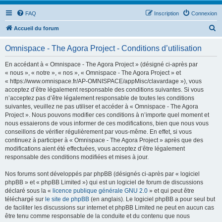
FAQ
Inscription
Connexion
R
Accueil du forum
e
Omnispace - The Agora Project - Conditions d’utilisation
c
h
En accédant à « Omnispace - The Agora Project » (désigné ci-après par
« nous », « notre », « nos », « Omnispace - The Agora Project » et
e
« https://www.omnispace.fr/AP-OMNISPACE/appMisc/clavardage »), vous
r
acceptez d’être légalement responsable des conditions suivantes. Si vous
n’acceptez pas d’être légalement responsable de toutes les conditions
c
suivantes, veuillez ne pas utiliser et accéder à « Omnispace - The Agora
h
Project ». Nous pouvons modifier ces conditions à n’importe quel moment et
nous essaierons de vous informer de ces modifications, bien que nous vous
e
conseillons de vérifier régulièrement par vous-même. En effet, si vous
r
continuez à participer à « Omnispace - The Agora Project » après que des
modifications aient été effectuées, vous acceptez d’être légalement
responsable des conditions modifiées et mises à jour.
Nos forums sont développés par phpBB (désignés ci-après par « logiciel
phpBB » et « phpBB Limited ») qui est un logiciel de forum de discussions
déclaré sous la «
licence publique générale GNU 2.0
» et qui peut être
téléchargé sur
le site de phpBB
(en anglais). Le logiciel phpBB a pour seul but
de faciliter les discussions sur internet et phpBB Limited ne peut en aucun cas
être tenu comme responsable de la conduite et du contenu que nous