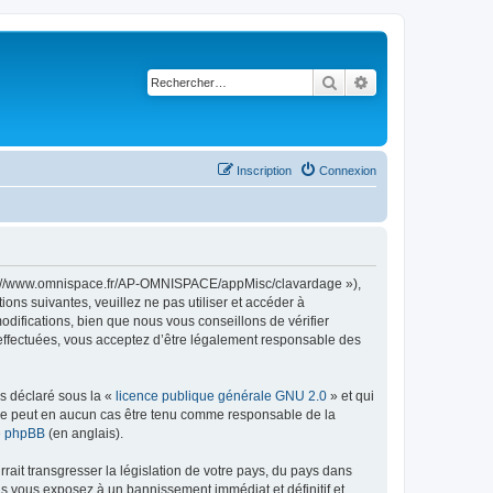
Rechercher
Recherche avancé
Inscription
Connexion
ttps://www.omnispace.fr/AP-OMNISPACE/appMisc/clavardage »),
ns suivantes, veuillez ne pas utiliser et accéder à
ifications, bien que nous vous conseillons de vérifier
 effectuées, vous acceptez d’être légalement responsable des
ns déclaré sous la «
licence publique générale GNU 2.0
» et qui
ed ne peut en aucun cas être tenu comme responsable de la
de phpBB
(en anglais).
ait transgresser la législation de votre pays, du pays dans
us vous exposez à un bannissement immédiat et définitif et