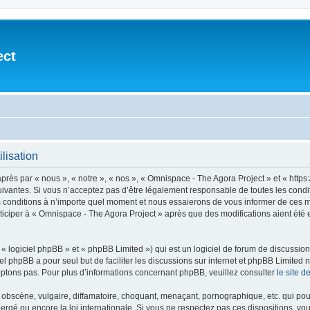
ect
lisation
après par « nous », « notre », « nos », « Omnispace - The Agora Project » et « h
vantes. Si vous n’acceptez pas d’être légalement responsable de toutes les conditio
conditions à n’importe quel moment et nous essaierons de vous informer de ces mod
ticiper à « Omnispace - The Agora Project » après que des modifications aient été
 logiciel phpBB » et « phpBB Limited ») qui est un logiciel de forum de discussio
iel phpBB a pour seul but de faciliter les discussions sur internet et phpBB Limit
ptons pas. Pour plus d’informations concernant phpBB, veuillez consulter
le site 
obscène, vulgaire, diffamatoire, choquant, menaçant, pornographique, etc. qui pourr
ergé ou encore la loi internationale. Si vous ne respectez pas ces dispositions, vo