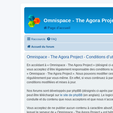
Omnispace - The Agora Proj
Page d'accueil
Raccourcis
FAQ
Accueil du forum
Omnispace - The Agora Project - Conditions d’uti
En accédant à « Omnispace - The Agora Project » (désigné ci-
vous acceptez d’être légalement responsable des conditions sui
« Omnispace - The Agora Project ». Nous pouvons modifier ces 
régulièrement par vous-même. En effet, si vous continuez à par
conditions modifiées et mises à jour.
Nos forums sont développés par phpBB (désignés ci-après par «
peut être téléchargé sur
le site de phpBB
(en anglais). Le logic
conduite et du contenu que nous acceptons et que nous n’acce
Vous acceptez de ne publier aucun contenu à caractère abusif, 
lequel le serveur de « Omnispace - The Agora Project » est héb