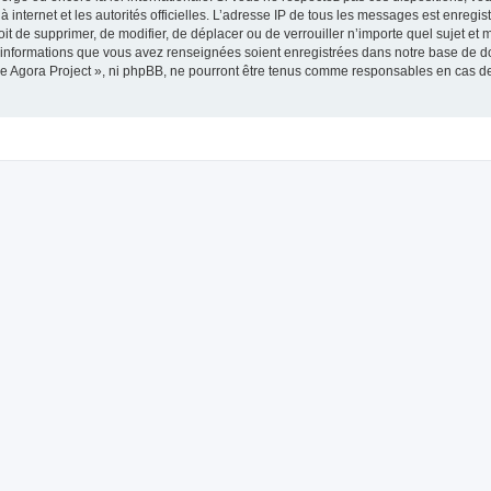
 à internet et les autorités officielles. L’adresse IP de tous les messages est enregi
roit de supprimer, de modifier, de déplacer ou de verrouiller n’importe quel sujet 
es informations que vous avez renseignées soient enregistrées dans notre base de 
he Agora Project », ni phpBB, ne pourront être tenus comme responsables en cas de