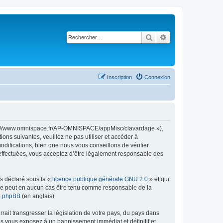
Rechercher
Recherche avancé
Inscription
Connexion
ttps://www.omnispace.fr/AP-OMNISPACE/appMisc/clavardage »),
ns suivantes, veuillez ne pas utiliser et accéder à
ifications, bien que nous vous conseillons de vérifier
 effectuées, vous acceptez d’être légalement responsable des
ns déclaré sous la «
licence publique générale GNU 2.0
» et qui
ed ne peut en aucun cas être tenu comme responsable de la
de phpBB
(en anglais).
ait transgresser la législation de votre pays, du pays dans
us vous exposez à un bannissement immédiat et définitif et