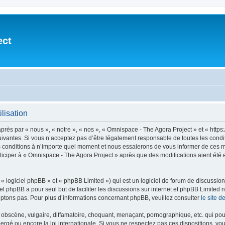
ect
lisation
après par « nous », « notre », « nos », « Omnispace - The Agora Project » et « h
vantes. Si vous n’acceptez pas d’être légalement responsable de toutes les conditio
conditions à n’importe quel moment et nous essaierons de vous informer de ces mod
ticiper à « Omnispace - The Agora Project » après que des modifications aient été
 logiciel phpBB » et « phpBB Limited ») qui est un logiciel de forum de discussio
iel phpBB a pour seul but de faciliter les discussions sur internet et phpBB Limit
ptons pas. Pour plus d’informations concernant phpBB, veuillez consulter
le site 
obscène, vulgaire, diffamatoire, choquant, menaçant, pornographique, etc. qui pourr
ergé ou encore la loi internationale. Si vous ne respectez pas ces dispositions, vo