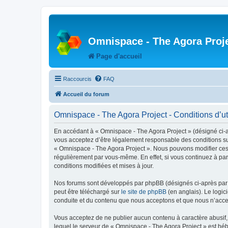
Omnispace - The Agora Proj
Page d'accueil
Raccourcis
FAQ
Accueil du forum
Omnispace - The Agora Project - Conditions d’uti
En accédant à « Omnispace - The Agora Project » (désigné ci-
vous acceptez d’être légalement responsable des conditions sui
« Omnispace - The Agora Project ». Nous pouvons modifier ces 
régulièrement par vous-même. En effet, si vous continuez à par
conditions modifiées et mises à jour.
Nos forums sont développés par phpBB (désignés ci-après par «
peut être téléchargé sur
le site de phpBB
(en anglais). Le logic
conduite et du contenu que nous acceptons et que nous n’acce
Vous acceptez de ne publier aucun contenu à caractère abusif, 
lequel le serveur de « Omnispace - The Agora Project » est héb