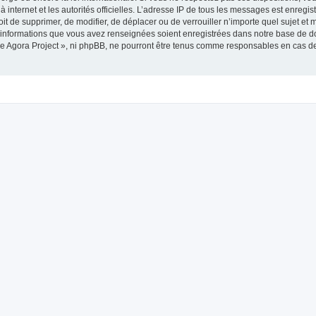
 à internet et les autorités officielles. L’adresse IP de tous les messages est enregi
roit de supprimer, de modifier, de déplacer ou de verrouiller n’importe quel sujet 
es informations que vous avez renseignées soient enregistrées dans notre base de 
he Agora Project », ni phpBB, ne pourront être tenus comme responsables en cas de