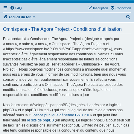
FAQ
Inscription
Connexion
R
Accueil du forum
e
Omnispace - The Agora Project - Conditions d’utilisation
c
h
En accédant à « Omnispace - The Agora Project » (désigné ci-après par
« nous », « notre », « nos », « Omnispace - The Agora Project » et
e
« https://www.omnispace.fr/AP-OMNISPACE/appMisc/clavardage »), vous
r
acceptez d’être légalement responsable des conditions suivantes. Si vous
n’acceptez pas d’être légalement responsable de toutes les conditions
c
suivantes, veuillez ne pas utiliser et accéder à « Omnispace - The Agora
h
Project ». Nous pouvons modifier ces conditions à n’importe quel moment et
nous essaierons de vous informer de ces modifications, bien que nous vous
e
conseillons de vérifier régulièrement par vous-même. En effet, si vous
r
continuez à participer à « Omnispace - The Agora Project » après que des
modifications aient été effectuées, vous acceptez d’être légalement
responsable des conditions modifiées et mises à jour.
Nos forums sont développés par phpBB (désignés ci-après par « logiciel
phpBB » et « phpBB Limited ») qui est un logiciel de forum de discussions
déclaré sous la «
licence publique générale GNU 2.0
» et qui peut être
téléchargé sur
le site de phpBB
(en anglais). Le logiciel phpBB a pour seul but
de faciliter les discussions sur internet et phpBB Limited ne peut en aucun cas
être tenu comme responsable de la conduite et du contenu que nous