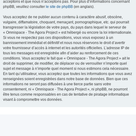
acceptons et que nous n’acceptons pas. Pour plus d’informations concernant
phpBB, veuillez consulter
le site de phpBB
(en anglais).
Vous acceptez de ne publier aucun contenu à caractère abusif, obscène,
vulgaire, diffamatoire, choquant, menaçant, pornographique, etc. qui pourrait
transgresser la législation de votre pays, du pays dans lequel le serveur de
« Omnispace - The Agora Project » est hébergé ou encore la loi internationale.
Si vous ne respectez pas ces dispositions, vous vous exposez à un
bannissement immédiat et définitif et nous nous réservons le droit d’avertir
votre fournisseur d’accès à internet et les autorités officielles. L’adresse IP de
tous les messages est enregistrée afin d’aider au renforcement de ces
conditions. Vous acceptez le fait que « Omnispace - The Agora Project » ait le
droit de supprimer, de modifier, de déplacer ou de verrouiller n’importe quel
sujet et message à n’importe quel moment si nous estimons cela nécessaire.
En tant qu’utilisateur, vous acceptez que toutes les informations que vous avez
renseignées soient enregistrées dans notre base de données. Bien que ces
informations ne seront pas diffusées à une tierce partie sans votre
consentement, ni « Omnispace - The Agora Project », ni phpBB, ne pourront
être tenus comme responsables en cas de tentative de piratage informatique
visant à compromettre vos données.