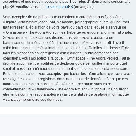
acceptons et que nous n’acceptons pas. Pour plus d’informations concernant
phpBB, veuillez consulter
le site de phpBB
(en anglais).
Vous acceptez de ne publier aucun contenu à caractère abusif, obscène,
vulgaire, diffamatoire, choquant, menaçant, pornographique, etc. qui pourrait
transgresser la législation de votre pays, du pays dans lequel le serveur de
« Omnispace - The Agora Project » est hébergé ou encore la loi internationale.
Si vous ne respectez pas ces dispositions, vous vous exposez à un
bannissement immédiat et définitif et nous nous réservons le droit d’avertir
votre fournisseur d’accès à internet et les autorités officielles. L’adresse IP de
tous les messages est enregistrée afin d’aider au renforcement de ces
conditions. Vous acceptez le fait que « Omnispace - The Agora Project » ait le
droit de supprimer, de modifier, de déplacer ou de verrouiller n’importe quel
sujet et message à n’importe quel moment si nous estimons cela nécessaire.
En tant qu’utilisateur, vous acceptez que toutes les informations que vous avez
renseignées soient enregistrées dans notre base de données. Bien que ces
informations ne seront pas diffusées à une tierce partie sans votre
consentement, ni « Omnispace - The Agora Project », ni phpBB, ne pourront
être tenus comme responsables en cas de tentative de piratage informatique
visant à compromettre vos données.