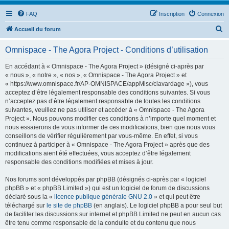
FAQ
Inscription
Connexion
R
Accueil du forum
e
Omnispace - The Agora Project - Conditions d’utilisation
c
h
En accédant à « Omnispace - The Agora Project » (désigné ci-après par
« nous », « notre », « nos », « Omnispace - The Agora Project » et
e
« https://www.omnispace.fr/AP-OMNISPACE/appMisc/clavardage »), vous
r
acceptez d’être légalement responsable des conditions suivantes. Si vous
n’acceptez pas d’être légalement responsable de toutes les conditions
c
suivantes, veuillez ne pas utiliser et accéder à « Omnispace - The Agora
h
Project ». Nous pouvons modifier ces conditions à n’importe quel moment et
nous essaierons de vous informer de ces modifications, bien que nous vous
e
conseillons de vérifier régulièrement par vous-même. En effet, si vous
r
continuez à participer à « Omnispace - The Agora Project » après que des
modifications aient été effectuées, vous acceptez d’être légalement
responsable des conditions modifiées et mises à jour.
Nos forums sont développés par phpBB (désignés ci-après par « logiciel
phpBB » et « phpBB Limited ») qui est un logiciel de forum de discussions
déclaré sous la «
licence publique générale GNU 2.0
» et qui peut être
téléchargé sur
le site de phpBB
(en anglais). Le logiciel phpBB a pour seul but
de faciliter les discussions sur internet et phpBB Limited ne peut en aucun cas
être tenu comme responsable de la conduite et du contenu que nous