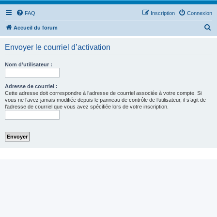
FAQ
Inscription
Connexion
R
Accueil du forum
e
Envoyer le courriel d’activation
c
h
Nom d’utilisateur :
e
r
Adresse de courriel :
Cette adresse doit correspondre à l’adresse de courriel associée à votre compte. Si
c
vous ne l’avez jamais modifiée depuis le panneau de contrôle de l’utilisateur, il s’agit de
l’adresse de courriel que vous avez spécifiée lors de votre inscription.
h
e
r