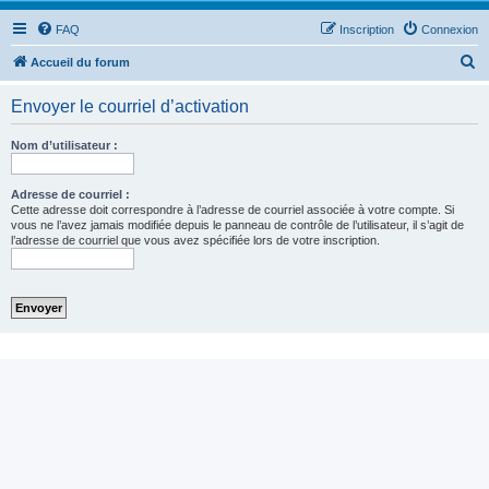
FAQ
Inscription
Connexion
R
Accueil du forum
e
Envoyer le courriel d’activation
c
h
Nom d’utilisateur :
e
r
Adresse de courriel :
Cette adresse doit correspondre à l’adresse de courriel associée à votre compte. Si
c
vous ne l’avez jamais modifiée depuis le panneau de contrôle de l’utilisateur, il s’agit de
l’adresse de courriel que vous avez spécifiée lors de votre inscription.
h
e
r