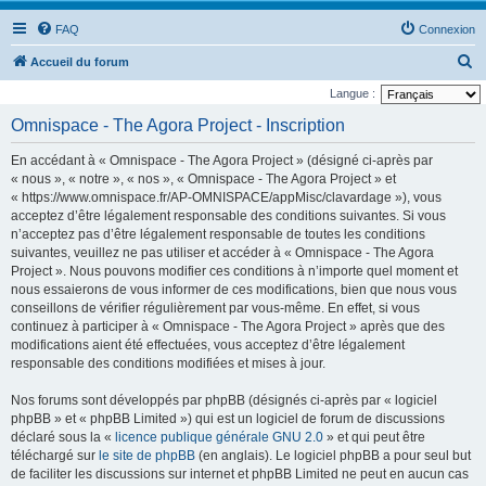
FAQ
Connexion
R
Accueil du forum
e
Langue :
c
Omnispace - The Agora Project - Inscription
h
En accédant à « Omnispace - The Agora Project » (désigné ci-après par
e
« nous », « notre », « nos », « Omnispace - The Agora Project » et
r
« https://www.omnispace.fr/AP-OMNISPACE/appMisc/clavardage »), vous
acceptez d’être légalement responsable des conditions suivantes. Si vous
c
n’acceptez pas d’être légalement responsable de toutes les conditions
h
suivantes, veuillez ne pas utiliser et accéder à « Omnispace - The Agora
e
Project ». Nous pouvons modifier ces conditions à n’importe quel moment et
nous essaierons de vous informer de ces modifications, bien que nous vous
r
conseillons de vérifier régulièrement par vous-même. En effet, si vous
continuez à participer à « Omnispace - The Agora Project » après que des
modifications aient été effectuées, vous acceptez d’être légalement
responsable des conditions modifiées et mises à jour.
Nos forums sont développés par phpBB (désignés ci-après par « logiciel
phpBB » et « phpBB Limited ») qui est un logiciel de forum de discussions
déclaré sous la «
licence publique générale GNU 2.0
» et qui peut être
téléchargé sur
le site de phpBB
(en anglais). Le logiciel phpBB a pour seul but
de faciliter les discussions sur internet et phpBB Limited ne peut en aucun cas