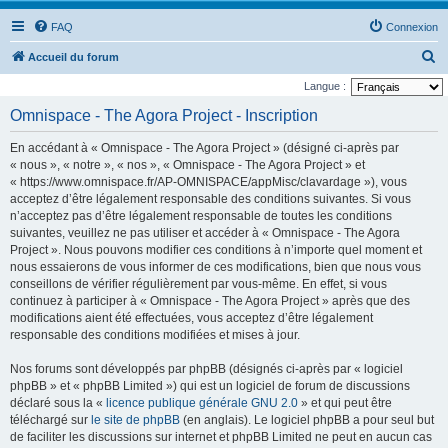
FAQ
Connexion
R
Accueil du forum
e
Langue :
c
Omnispace - The Agora Project - Inscription
h
En accédant à « Omnispace - The Agora Project » (désigné ci-après par
e
« nous », « notre », « nos », « Omnispace - The Agora Project » et
r
« https://www.omnispace.fr/AP-OMNISPACE/appMisc/clavardage »), vous
acceptez d’être légalement responsable des conditions suivantes. Si vous
c
n’acceptez pas d’être légalement responsable de toutes les conditions
h
suivantes, veuillez ne pas utiliser et accéder à « Omnispace - The Agora
e
Project ». Nous pouvons modifier ces conditions à n’importe quel moment et
nous essaierons de vous informer de ces modifications, bien que nous vous
r
conseillons de vérifier régulièrement par vous-même. En effet, si vous
continuez à participer à « Omnispace - The Agora Project » après que des
modifications aient été effectuées, vous acceptez d’être légalement
responsable des conditions modifiées et mises à jour.
Nos forums sont développés par phpBB (désignés ci-après par « logiciel
phpBB » et « phpBB Limited ») qui est un logiciel de forum de discussions
déclaré sous la «
licence publique générale GNU 2.0
» et qui peut être
téléchargé sur
le site de phpBB
(en anglais). Le logiciel phpBB a pour seul but
de faciliter les discussions sur internet et phpBB Limited ne peut en aucun cas