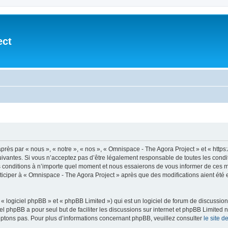
ect
après par « nous », « notre », « nos », « Omnispace - The Agora Project » et « h
vantes. Si vous n’acceptez pas d’être légalement responsable de toutes les conditio
conditions à n’importe quel moment et nous essaierons de vous informer de ces mod
ticiper à « Omnispace - The Agora Project » après que des modifications aient été
 logiciel phpBB » et « phpBB Limited ») qui est un logiciel de forum de discussio
iel phpBB a pour seul but de faciliter les discussions sur internet et phpBB Limit
ptons pas. Pour plus d’informations concernant phpBB, veuillez consulter
le site 