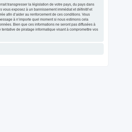
ait transgresser la législation de votre pays, du pays dans
us vous exposez à un bannissement immédiat et définitif et
strée afin d’aider au renforcement de ces conditions. Vous
et message à n’importe quel moment si nous estimons cela
données. Bien que ces informations ne seront pas diffusées à
 tentative de piratage informatique visant à compromettre vos