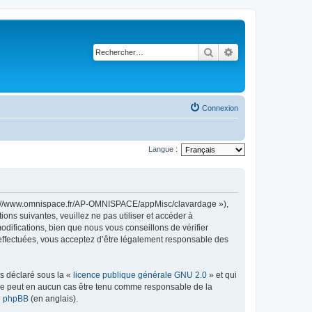
Rechercher
Recherche avancé
Connexion
Langue :
ttps://www.omnispace.fr/AP-OMNISPACE/appMisc/clavardage »),
ns suivantes, veuillez ne pas utiliser et accéder à
ifications, bien que nous vous conseillons de vérifier
 effectuées, vous acceptez d’être légalement responsable des
ns déclaré sous la «
licence publique générale GNU 2.0
» et qui
ed ne peut en aucun cas être tenu comme responsable de la
de phpBB
(en anglais).