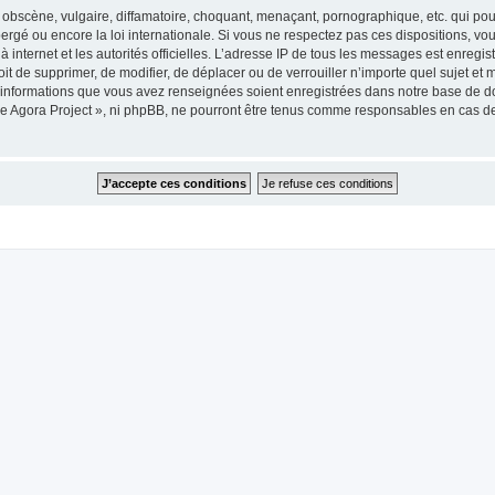
obscène, vulgaire, diffamatoire, choquant, menaçant, pornographique, etc. qui pourr
ergé ou encore la loi internationale. Si vous ne respectez pas ces dispositions, vo
 à internet et les autorités officielles. L’adresse IP de tous les messages est enregi
roit de supprimer, de modifier, de déplacer ou de verrouiller n’importe quel sujet 
es informations que vous avez renseignées soient enregistrées dans notre base de 
he Agora Project », ni phpBB, ne pourront être tenus comme responsables en cas de