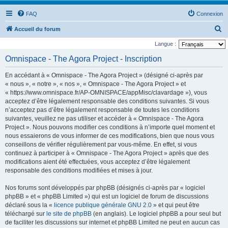
FAQ
Connexion
R
Accueil du forum
e
Langue :
c
Omnispace - The Agora Project - Inscription
h
En accédant à « Omnispace - The Agora Project » (désigné ci-après par
e
« nous », « notre », « nos », « Omnispace - The Agora Project » et
r
« https://www.omnispace.fr/AP-OMNISPACE/appMisc/clavardage »), vous
acceptez d’être légalement responsable des conditions suivantes. Si vous
c
n’acceptez pas d’être légalement responsable de toutes les conditions
h
suivantes, veuillez ne pas utiliser et accéder à « Omnispace - The Agora
e
Project ». Nous pouvons modifier ces conditions à n’importe quel moment et
nous essaierons de vous informer de ces modifications, bien que nous vous
r
conseillons de vérifier régulièrement par vous-même. En effet, si vous
continuez à participer à « Omnispace - The Agora Project » après que des
modifications aient été effectuées, vous acceptez d’être légalement
responsable des conditions modifiées et mises à jour.
Nos forums sont développés par phpBB (désignés ci-après par « logiciel
phpBB » et « phpBB Limited ») qui est un logiciel de forum de discussions
déclaré sous la «
licence publique générale GNU 2.0
» et qui peut être
téléchargé sur
le site de phpBB
(en anglais). Le logiciel phpBB a pour seul but
de faciliter les discussions sur internet et phpBB Limited ne peut en aucun cas