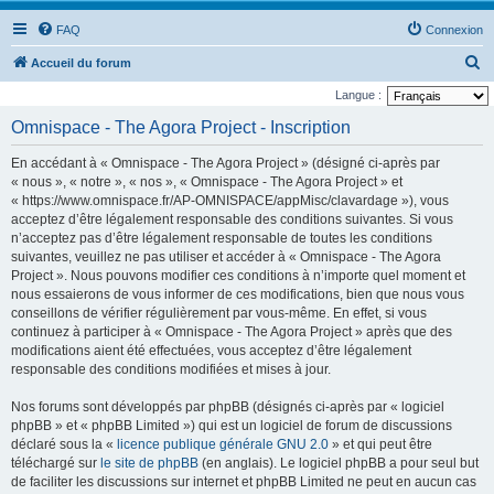
FAQ
Connexion
R
Accueil du forum
e
Langue :
c
Omnispace - The Agora Project - Inscription
h
En accédant à « Omnispace - The Agora Project » (désigné ci-après par
e
« nous », « notre », « nos », « Omnispace - The Agora Project » et
r
« https://www.omnispace.fr/AP-OMNISPACE/appMisc/clavardage »), vous
acceptez d’être légalement responsable des conditions suivantes. Si vous
c
n’acceptez pas d’être légalement responsable de toutes les conditions
h
suivantes, veuillez ne pas utiliser et accéder à « Omnispace - The Agora
e
Project ». Nous pouvons modifier ces conditions à n’importe quel moment et
nous essaierons de vous informer de ces modifications, bien que nous vous
r
conseillons de vérifier régulièrement par vous-même. En effet, si vous
continuez à participer à « Omnispace - The Agora Project » après que des
modifications aient été effectuées, vous acceptez d’être légalement
responsable des conditions modifiées et mises à jour.
Nos forums sont développés par phpBB (désignés ci-après par « logiciel
phpBB » et « phpBB Limited ») qui est un logiciel de forum de discussions
déclaré sous la «
licence publique générale GNU 2.0
» et qui peut être
téléchargé sur
le site de phpBB
(en anglais). Le logiciel phpBB a pour seul but
de faciliter les discussions sur internet et phpBB Limited ne peut en aucun cas