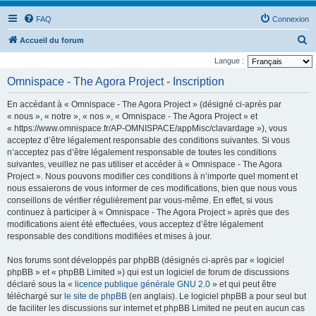
FAQ
Connexion
R
Accueil du forum
e
Langue :
c
Omnispace - The Agora Project - Inscription
h
En accédant à « Omnispace - The Agora Project » (désigné ci-après par
e
« nous », « notre », « nos », « Omnispace - The Agora Project » et
r
« https://www.omnispace.fr/AP-OMNISPACE/appMisc/clavardage »), vous
acceptez d’être légalement responsable des conditions suivantes. Si vous
c
n’acceptez pas d’être légalement responsable de toutes les conditions
h
suivantes, veuillez ne pas utiliser et accéder à « Omnispace - The Agora
e
Project ». Nous pouvons modifier ces conditions à n’importe quel moment et
nous essaierons de vous informer de ces modifications, bien que nous vous
r
conseillons de vérifier régulièrement par vous-même. En effet, si vous
continuez à participer à « Omnispace - The Agora Project » après que des
modifications aient été effectuées, vous acceptez d’être légalement
responsable des conditions modifiées et mises à jour.
Nos forums sont développés par phpBB (désignés ci-après par « logiciel
phpBB » et « phpBB Limited ») qui est un logiciel de forum de discussions
déclaré sous la «
licence publique générale GNU 2.0
» et qui peut être
téléchargé sur
le site de phpBB
(en anglais). Le logiciel phpBB a pour seul but
de faciliter les discussions sur internet et phpBB Limited ne peut en aucun cas