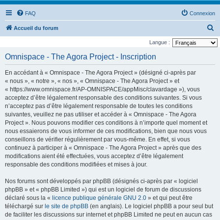
FAQ
Connexion
R
Accueil du forum
e
Langue :
c
Omnispace - The Agora Project - Inscription
h
En accédant à « Omnispace - The Agora Project » (désigné ci-après par
e
« nous », « notre », « nos », « Omnispace - The Agora Project » et
r
« https://www.omnispace.fr/AP-OMNISPACE/appMisc/clavardage »), vous
acceptez d’être légalement responsable des conditions suivantes. Si vous
c
n’acceptez pas d’être légalement responsable de toutes les conditions
h
suivantes, veuillez ne pas utiliser et accéder à « Omnispace - The Agora
e
Project ». Nous pouvons modifier ces conditions à n’importe quel moment et
nous essaierons de vous informer de ces modifications, bien que nous vous
r
conseillons de vérifier régulièrement par vous-même. En effet, si vous
continuez à participer à « Omnispace - The Agora Project » après que des
modifications aient été effectuées, vous acceptez d’être légalement
responsable des conditions modifiées et mises à jour.
Nos forums sont développés par phpBB (désignés ci-après par « logiciel
phpBB » et « phpBB Limited ») qui est un logiciel de forum de discussions
déclaré sous la «
licence publique générale GNU 2.0
» et qui peut être
téléchargé sur
le site de phpBB
(en anglais). Le logiciel phpBB a pour seul but
de faciliter les discussions sur internet et phpBB Limited ne peut en aucun cas