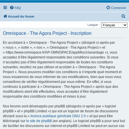
FAQ
Connexion
R
Accueil du forum
e
Langue :
c
Omnispace - The Agora Project - Inscription
h
En accédant à « Omnispace - The Agora Project » (désigné ci-après par
e
« nous », « notre », « nos », « Omnispace - The Agora Project » et
r
« https://www.omnispace.fr/AP-OMNISPACE/appMisc/clavardage »), vous
acceptez d’être légalement responsable des conditions suivantes. Si vous
c
n’acceptez pas d’être légalement responsable de toutes les conditions
h
suivantes, veuillez ne pas utiliser et accéder à « Omnispace - The Agora
e
Project ». Nous pouvons modifier ces conditions à n’importe quel moment et
nous essaierons de vous informer de ces modifications, bien que nous vous
r
conseillons de vérifier régulièrement par vous-même. En effet, si vous
continuez à participer à « Omnispace - The Agora Project » après que des
modifications aient été effectuées, vous acceptez d’être légalement
responsable des conditions modifiées et mises à jour.
Nos forums sont développés par phpBB (désignés ci-après par « logiciel
phpBB » et « phpBB Limited ») qui est un logiciel de forum de discussions
déclaré sous la «
licence publique générale GNU 2.0
» et qui peut être
téléchargé sur
le site de phpBB
(en anglais). Le logiciel phpBB a pour seul but
de faciliter les discussions sur internet et phpBB Limited ne peut en aucun cas