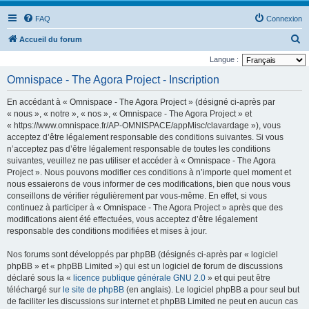
FAQ
Connexion
R
Accueil du forum
e
Langue :
c
Omnispace - The Agora Project - Inscription
h
En accédant à « Omnispace - The Agora Project » (désigné ci-après par
e
« nous », « notre », « nos », « Omnispace - The Agora Project » et
r
« https://www.omnispace.fr/AP-OMNISPACE/appMisc/clavardage »), vous
acceptez d’être légalement responsable des conditions suivantes. Si vous
c
n’acceptez pas d’être légalement responsable de toutes les conditions
h
suivantes, veuillez ne pas utiliser et accéder à « Omnispace - The Agora
e
Project ». Nous pouvons modifier ces conditions à n’importe quel moment et
nous essaierons de vous informer de ces modifications, bien que nous vous
r
conseillons de vérifier régulièrement par vous-même. En effet, si vous
continuez à participer à « Omnispace - The Agora Project » après que des
modifications aient été effectuées, vous acceptez d’être légalement
responsable des conditions modifiées et mises à jour.
Nos forums sont développés par phpBB (désignés ci-après par « logiciel
phpBB » et « phpBB Limited ») qui est un logiciel de forum de discussions
déclaré sous la «
licence publique générale GNU 2.0
» et qui peut être
téléchargé sur
le site de phpBB
(en anglais). Le logiciel phpBB a pour seul but
de faciliter les discussions sur internet et phpBB Limited ne peut en aucun cas