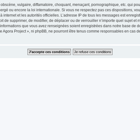
obscène, vulgaire, diffamatoire, choquant, menaçant, pornographique, etc. qui pourr
ergé ou encore la loi internationale. Si vous ne respectez pas ces dispositions, vo
 à internet et les autorités officielles. L’adresse IP de tous les messages est enregi
roit de supprimer, de modifier, de déplacer ou de verrouiller n’importe quel sujet 
es informations que vous avez renseignées soient enregistrées dans notre base de 
he Agora Project », ni phpBB, ne pourront être tenus comme responsables en cas de