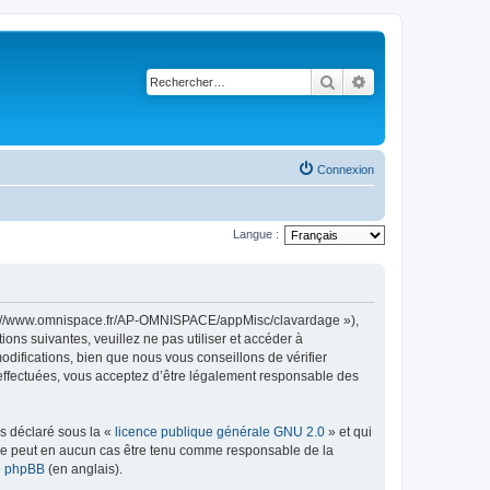
Rechercher
Recherche avancé
Connexion
Langue :
ttps://www.omnispace.fr/AP-OMNISPACE/appMisc/clavardage »),
ns suivantes, veuillez ne pas utiliser et accéder à
ifications, bien que nous vous conseillons de vérifier
 effectuées, vous acceptez d’être légalement responsable des
ns déclaré sous la «
licence publique générale GNU 2.0
» et qui
ed ne peut en aucun cas être tenu comme responsable de la
de phpBB
(en anglais).