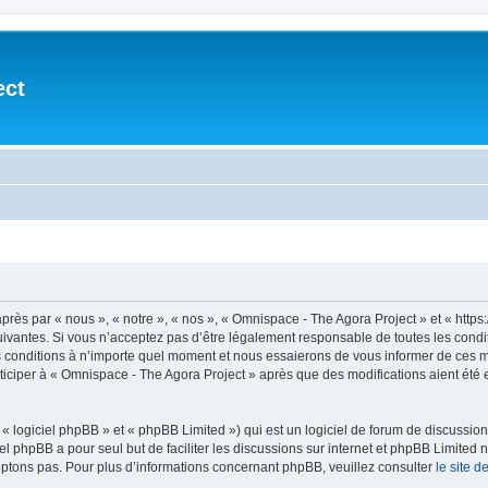
ect
après par « nous », « notre », « nos », « Omnispace - The Agora Project » et « h
vantes. Si vous n’acceptez pas d’être légalement responsable de toutes les conditio
conditions à n’importe quel moment et nous essaierons de vous informer de ces mod
ticiper à « Omnispace - The Agora Project » après que des modifications aient été
 logiciel phpBB » et « phpBB Limited ») qui est un logiciel de forum de discussio
iel phpBB a pour seul but de faciliter les discussions sur internet et phpBB Limit
ptons pas. Pour plus d’informations concernant phpBB, veuillez consulter
le site 