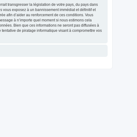
ait transgresser la législation de votre pays, du pays dans
us vous exposez à un bannissement immédiat et définitif et
strée afin d’aider au renforcement de ces conditions. Vous
et message à n’importe quel moment si nous estimons cela
données. Bien que ces informations ne seront pas diffusées à
 tentative de piratage informatique visant à compromettre vos