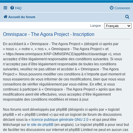
FAQ
Connexion
R
Accueil du forum
e
Langue :
c
Omnispace - The Agora Project - Inscription
h
En accédant à « Omnispace - The Agora Project » (désigné ci-après par
e
« nous », « notre », « nos », « Omnispace - The Agora Project » et
r
« https://www.omnispace.fr/AP-OMNISPACE/appMisc/clavardage »), vous
acceptez d’être légalement responsable des conditions suivantes. Si vous
c
n’acceptez pas d’être légalement responsable de toutes les conditions
h
suivantes, veuillez ne pas utiliser et accéder à « Omnispace - The Agora
e
Project ». Nous pouvons modifier ces conditions à n’importe quel moment et
nous essaierons de vous informer de ces modifications, bien que nous vous
r
conseillons de vérifier régulièrement par vous-même. En effet, si vous
continuez à participer à « Omnispace - The Agora Project » après que des
modifications aient été effectuées, vous acceptez d’être légalement
responsable des conditions modifiées et mises à jour.
Nos forums sont développés par phpBB (désignés ci-après par « logiciel
phpBB » et « phpBB Limited ») qui est un logiciel de forum de discussions
déclaré sous la «
licence publique générale GNU 2.0
» et qui peut être
téléchargé sur
le site de phpBB
(en anglais). Le logiciel phpBB a pour seul but
de faciliter les discussions sur internet et phpBB Limited ne peut en aucun cas