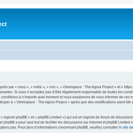
ect
après par « nous », « notre », « nos », « Omnispace - The Agora Project » et « h
vantes. Si vous n’acceptez pas d’être légalement responsable de toutes les conditio
conditions à n’importe quel moment et nous essaierons de vous informer de ces mod
ticiper à « Omnispace - The Agora Project » après que des modifications aient été
 logiciel phpBB » et « phpBB Limited ») qui est un logiciel de forum de discussio
iel phpBB a pour seul but de faciliter les discussions sur internet et phpBB Limit
ptons pas. Pour plus d’informations concernant phpBB, veuillez consulter
le site 