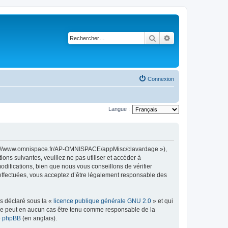
Rechercher
Recherche avancé
Connexion
Langue :
ttps://www.omnispace.fr/AP-OMNISPACE/appMisc/clavardage »),
ns suivantes, veuillez ne pas utiliser et accéder à
ifications, bien que nous vous conseillons de vérifier
 effectuées, vous acceptez d’être légalement responsable des
ns déclaré sous la «
licence publique générale GNU 2.0
» et qui
ed ne peut en aucun cas être tenu comme responsable de la
de phpBB
(en anglais).