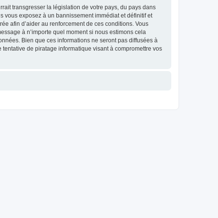
ait transgresser la législation de votre pays, du pays dans
us vous exposez à un bannissement immédiat et définitif et
strée afin d’aider au renforcement de ces conditions. Vous
et message à n’importe quel moment si nous estimons cela
données. Bien que ces informations ne seront pas diffusées à
 tentative de piratage informatique visant à compromettre vos