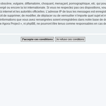
obscène, vulgaire, diffamatoire, choquant, menaçant, pornographique, etc. qui pourr
ergé ou encore la loi internationale. Si vous ne respectez pas ces dispositions, vo
 à internet et les autorités officielles. L’adresse IP de tous les messages est enregi
roit de supprimer, de modifier, de déplacer ou de verrouiller n’importe quel sujet 
es informations que vous avez renseignées soient enregistrées dans notre base de 
he Agora Project », ni phpBB, ne pourront être tenus comme responsables en cas de