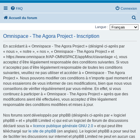
FAQ
Connexion
R
Accueil du forum
e
Langue :
c
Omnispace - The Agora Project - Inscription
h
En accédant à « Omnispace - The Agora Project » (désigné ci-après par
e
« nous », « notre », « nos », « Omnispace - The Agora Project » et
r
« https://www.omnispace.fr/AP-OMNISPACE/appMisc/clavardage »), vous
acceptez d’être légalement responsable des conditions suivantes. Si vous
c
n’acceptez pas d’être légalement responsable de toutes les conditions
h
suivantes, veuillez ne pas utiliser et accéder à « Omnispace - The Agora
e
Project ». Nous pouvons modifier ces conditions à n’importe quel moment et
nous essaierons de vous informer de ces modifications, bien que nous vous
r
conseillons de vérifier régulièrement par vous-même. En effet, si vous
continuez à participer à « Omnispace - The Agora Project » après que des
modifications aient été effectuées, vous acceptez d’être légalement
responsable des conditions modifiées et mises à jour.
Nos forums sont développés par phpBB (désignés ci-après par « logiciel
phpBB » et « phpBB Limited ») qui est un logiciel de forum de discussions
déclaré sous la «
licence publique générale GNU 2.0
» et qui peut être
téléchargé sur
le site de phpBB
(en anglais). Le logiciel phpBB a pour seul but
de faciliter les discussions sur internet et phpBB Limited ne peut en aucun cas