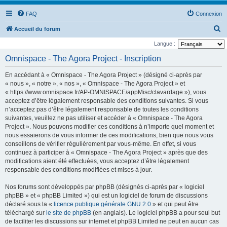
FAQ
Connexion
R
Accueil du forum
e
Langue :
c
Omnispace - The Agora Project - Inscription
h
En accédant à « Omnispace - The Agora Project » (désigné ci-après par
e
« nous », « notre », « nos », « Omnispace - The Agora Project » et
r
« https://www.omnispace.fr/AP-OMNISPACE/appMisc/clavardage »), vous
acceptez d’être légalement responsable des conditions suivantes. Si vous
c
n’acceptez pas d’être légalement responsable de toutes les conditions
h
suivantes, veuillez ne pas utiliser et accéder à « Omnispace - The Agora
e
Project ». Nous pouvons modifier ces conditions à n’importe quel moment et
nous essaierons de vous informer de ces modifications, bien que nous vous
r
conseillons de vérifier régulièrement par vous-même. En effet, si vous
continuez à participer à « Omnispace - The Agora Project » après que des
modifications aient été effectuées, vous acceptez d’être légalement
responsable des conditions modifiées et mises à jour.
Nos forums sont développés par phpBB (désignés ci-après par « logiciel
phpBB » et « phpBB Limited ») qui est un logiciel de forum de discussions
déclaré sous la «
licence publique générale GNU 2.0
» et qui peut être
téléchargé sur
le site de phpBB
(en anglais). Le logiciel phpBB a pour seul but
de faciliter les discussions sur internet et phpBB Limited ne peut en aucun cas