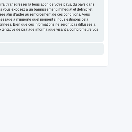
ait transgresser la législation de votre pays, du pays dans
us vous exposez à un bannissement immédiat et définitif et
strée afin d’aider au renforcement de ces conditions. Vous
et message à n’importe quel moment si nous estimons cela
données. Bien que ces informations ne seront pas diffusées à
 tentative de piratage informatique visant à compromettre vos