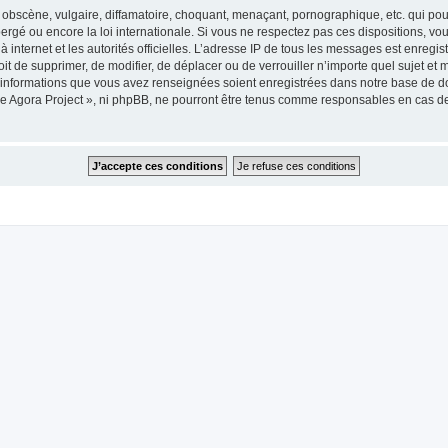
obscène, vulgaire, diffamatoire, choquant, menaçant, pornographique, etc. qui pourr
ergé ou encore la loi internationale. Si vous ne respectez pas ces dispositions, vo
 à internet et les autorités officielles. L’adresse IP de tous les messages est enregi
roit de supprimer, de modifier, de déplacer ou de verrouiller n’importe quel sujet 
es informations que vous avez renseignées soient enregistrées dans notre base de 
he Agora Project », ni phpBB, ne pourront être tenus comme responsables en cas de