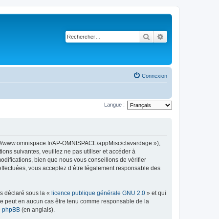
Rechercher
Recherche avancé
Connexion
Langue :
ttps://www.omnispace.fr/AP-OMNISPACE/appMisc/clavardage »),
ns suivantes, veuillez ne pas utiliser et accéder à
ifications, bien que nous vous conseillons de vérifier
 effectuées, vous acceptez d’être légalement responsable des
ns déclaré sous la «
licence publique générale GNU 2.0
» et qui
ed ne peut en aucun cas être tenu comme responsable de la
de phpBB
(en anglais).