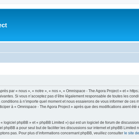
ect
après par « nous », « notre », « nos », « Omnispace - The Agora Project » et « h
vantes. Si vous n’acceptez pas d’être légalement responsable de toutes les conditio
conditions à n’importe quel moment et nous essaierons de vous informer de ces mod
ticiper à « Omnispace - The Agora Project » après que des modifications aient été
 logiciel phpBB » et « phpBB Limited ») qui est un logiciel de forum de discussio
iel phpBB a pour seul but de faciliter les discussions sur internet et phpBB Limit
ptons pas. Pour plus d’informations concernant phpBB, veuillez consulter
le site 