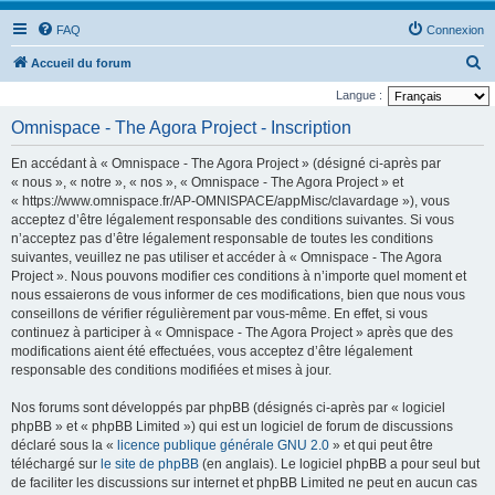
FAQ
Connexion
R
Accueil du forum
e
Langue :
c
Omnispace - The Agora Project - Inscription
h
En accédant à « Omnispace - The Agora Project » (désigné ci-après par
e
« nous », « notre », « nos », « Omnispace - The Agora Project » et
r
« https://www.omnispace.fr/AP-OMNISPACE/appMisc/clavardage »), vous
acceptez d’être légalement responsable des conditions suivantes. Si vous
c
n’acceptez pas d’être légalement responsable de toutes les conditions
h
suivantes, veuillez ne pas utiliser et accéder à « Omnispace - The Agora
e
Project ». Nous pouvons modifier ces conditions à n’importe quel moment et
nous essaierons de vous informer de ces modifications, bien que nous vous
r
conseillons de vérifier régulièrement par vous-même. En effet, si vous
continuez à participer à « Omnispace - The Agora Project » après que des
modifications aient été effectuées, vous acceptez d’être légalement
responsable des conditions modifiées et mises à jour.
Nos forums sont développés par phpBB (désignés ci-après par « logiciel
phpBB » et « phpBB Limited ») qui est un logiciel de forum de discussions
déclaré sous la «
licence publique générale GNU 2.0
» et qui peut être
téléchargé sur
le site de phpBB
(en anglais). Le logiciel phpBB a pour seul but
de faciliter les discussions sur internet et phpBB Limited ne peut en aucun cas