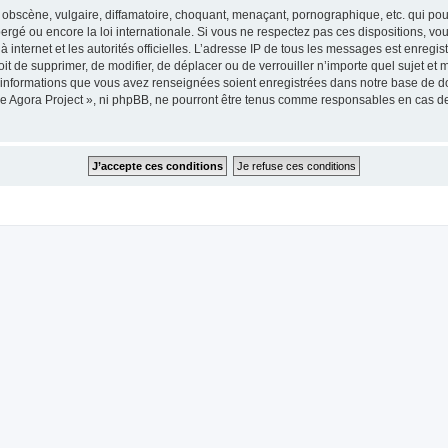
obscène, vulgaire, diffamatoire, choquant, menaçant, pornographique, etc. qui pourr
ergé ou encore la loi internationale. Si vous ne respectez pas ces dispositions, vo
 à internet et les autorités officielles. L’adresse IP de tous les messages est enregi
roit de supprimer, de modifier, de déplacer ou de verrouiller n’importe quel sujet 
es informations que vous avez renseignées soient enregistrées dans notre base de 
he Agora Project », ni phpBB, ne pourront être tenus comme responsables en cas de