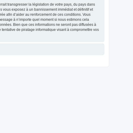
ait transgresser la législation de votre pays, du pays dans
us vous exposez à un bannissement immédiat et définitif et
strée afin d’aider au renforcement de ces conditions. Vous
et message à n’importe quel moment si nous estimons cela
données. Bien que ces informations ne seront pas diffusées à
 tentative de piratage informatique visant à compromettre vos