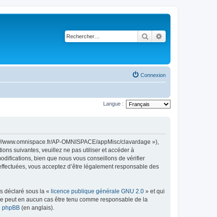
Rechercher
Recherche avancé
Connexion
Langue :
ttps://www.omnispace.fr/AP-OMNISPACE/appMisc/clavardage »),
ns suivantes, veuillez ne pas utiliser et accéder à
ifications, bien que nous vous conseillons de vérifier
 effectuées, vous acceptez d’être légalement responsable des
ns déclaré sous la «
licence publique générale GNU 2.0
» et qui
ed ne peut en aucun cas être tenu comme responsable de la
de phpBB
(en anglais).