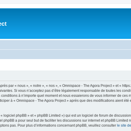
ect
après par « nous », « notre », « nos », « Omnispace - The Agora Project » et « h
vantes. Si vous n’acceptez pas d’être légalement responsable de toutes les conditio
conditions à n’importe quel moment et nous essaierons de vous informer de ces mod
ticiper à « Omnispace - The Agora Project » après que des modifications aient été
 logiciel phpBB » et « phpBB Limited ») qui est un logiciel de forum de discussio
iel phpBB a pour seul but de faciliter les discussions sur internet et phpBB Limit
ptons pas. Pour plus d’informations concernant phpBB, veuillez consulter
le site 