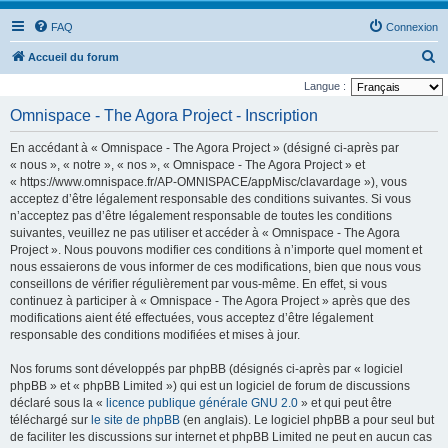
FAQ
Connexion
R
Accueil du forum
e
Langue :
c
Omnispace - The Agora Project - Inscription
h
En accédant à « Omnispace - The Agora Project » (désigné ci-après par
e
« nous », « notre », « nos », « Omnispace - The Agora Project » et
r
« https://www.omnispace.fr/AP-OMNISPACE/appMisc/clavardage »), vous
acceptez d’être légalement responsable des conditions suivantes. Si vous
c
n’acceptez pas d’être légalement responsable de toutes les conditions
h
suivantes, veuillez ne pas utiliser et accéder à « Omnispace - The Agora
e
Project ». Nous pouvons modifier ces conditions à n’importe quel moment et
nous essaierons de vous informer de ces modifications, bien que nous vous
r
conseillons de vérifier régulièrement par vous-même. En effet, si vous
continuez à participer à « Omnispace - The Agora Project » après que des
modifications aient été effectuées, vous acceptez d’être légalement
responsable des conditions modifiées et mises à jour.
Nos forums sont développés par phpBB (désignés ci-après par « logiciel
phpBB » et « phpBB Limited ») qui est un logiciel de forum de discussions
déclaré sous la «
licence publique générale GNU 2.0
» et qui peut être
téléchargé sur
le site de phpBB
(en anglais). Le logiciel phpBB a pour seul but
de faciliter les discussions sur internet et phpBB Limited ne peut en aucun cas