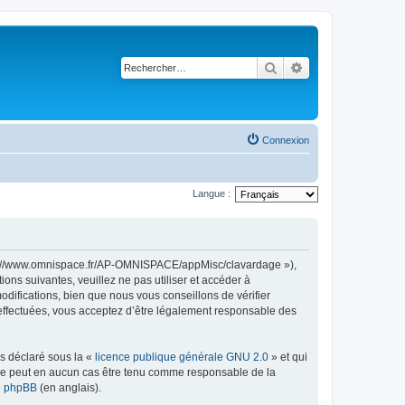
Rechercher
Recherche avancé
Connexion
Langue :
ttps://www.omnispace.fr/AP-OMNISPACE/appMisc/clavardage »),
ns suivantes, veuillez ne pas utiliser et accéder à
ifications, bien que nous vous conseillons de vérifier
 effectuées, vous acceptez d’être légalement responsable des
ns déclaré sous la «
licence publique générale GNU 2.0
» et qui
ed ne peut en aucun cas être tenu comme responsable de la
de phpBB
(en anglais).