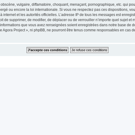
obscène, vulgaire, diffamatoire, choquant, menaçant, pornographique, etc. qui pourr
ergé ou encore la loi internationale. Si vous ne respectez pas ces dispositions, vo
 à internet et les autorités officielles. L’adresse IP de tous les messages est enregi
roit de supprimer, de modifier, de déplacer ou de verrouiller n’importe quel sujet 
es informations que vous avez renseignées soient enregistrées dans notre base de 
he Agora Project », ni phpBB, ne pourront être tenus comme responsables en cas de