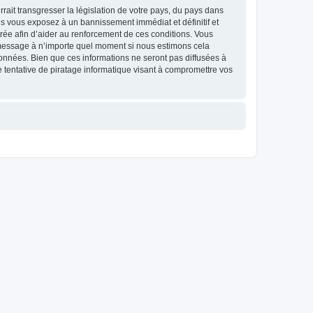
ait transgresser la législation de votre pays, du pays dans
us vous exposez à un bannissement immédiat et définitif et
strée afin d’aider au renforcement de ces conditions. Vous
et message à n’importe quel moment si nous estimons cela
données. Bien que ces informations ne seront pas diffusées à
 tentative de piratage informatique visant à compromettre vos