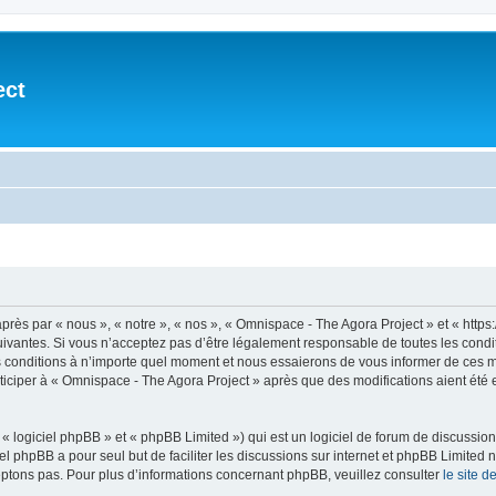
ect
après par « nous », « notre », « nos », « Omnispace - The Agora Project » et « h
vantes. Si vous n’acceptez pas d’être légalement responsable de toutes les conditio
conditions à n’importe quel moment et nous essaierons de vous informer de ces mod
ticiper à « Omnispace - The Agora Project » après que des modifications aient été
 logiciel phpBB » et « phpBB Limited ») qui est un logiciel de forum de discussio
iel phpBB a pour seul but de faciliter les discussions sur internet et phpBB Limit
ptons pas. Pour plus d’informations concernant phpBB, veuillez consulter
le site 