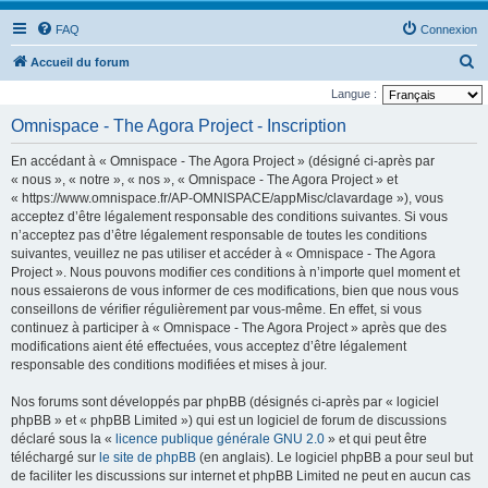
FAQ
Connexion
R
Accueil du forum
e
Langue :
c
Omnispace - The Agora Project - Inscription
h
En accédant à « Omnispace - The Agora Project » (désigné ci-après par
e
« nous », « notre », « nos », « Omnispace - The Agora Project » et
r
« https://www.omnispace.fr/AP-OMNISPACE/appMisc/clavardage »), vous
acceptez d’être légalement responsable des conditions suivantes. Si vous
c
n’acceptez pas d’être légalement responsable de toutes les conditions
h
suivantes, veuillez ne pas utiliser et accéder à « Omnispace - The Agora
e
Project ». Nous pouvons modifier ces conditions à n’importe quel moment et
nous essaierons de vous informer de ces modifications, bien que nous vous
r
conseillons de vérifier régulièrement par vous-même. En effet, si vous
continuez à participer à « Omnispace - The Agora Project » après que des
modifications aient été effectuées, vous acceptez d’être légalement
responsable des conditions modifiées et mises à jour.
Nos forums sont développés par phpBB (désignés ci-après par « logiciel
phpBB » et « phpBB Limited ») qui est un logiciel de forum de discussions
déclaré sous la «
licence publique générale GNU 2.0
» et qui peut être
téléchargé sur
le site de phpBB
(en anglais). Le logiciel phpBB a pour seul but
de faciliter les discussions sur internet et phpBB Limited ne peut en aucun cas