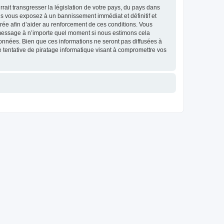
ait transgresser la législation de votre pays, du pays dans
us vous exposez à un bannissement immédiat et définitif et
strée afin d’aider au renforcement de ces conditions. Vous
et message à n’importe quel moment si nous estimons cela
données. Bien que ces informations ne seront pas diffusées à
 tentative de piratage informatique visant à compromettre vos