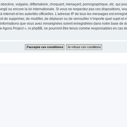
obscène, vulgaire, diffamatoire, choquant, menaçant, pornographique, etc. qui pourr
ergé ou encore la loi internationale. Si vous ne respectez pas ces dispositions, vo
 à internet et les autorités officielles. L’adresse IP de tous les messages est enregi
roit de supprimer, de modifier, de déplacer ou de verrouiller n’importe quel sujet 
es informations que vous avez renseignées soient enregistrées dans notre base de 
he Agora Project », ni phpBB, ne pourront être tenus comme responsables en cas de