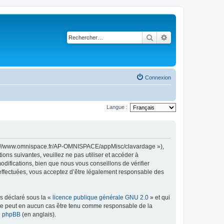
Rechercher
Recherche avancé
Connexion
Langue :
ttps://www.omnispace.fr/AP-OMNISPACE/appMisc/clavardage »),
ns suivantes, veuillez ne pas utiliser et accéder à
ifications, bien que nous vous conseillons de vérifier
 effectuées, vous acceptez d’être légalement responsable des
ns déclaré sous la «
licence publique générale GNU 2.0
» et qui
ed ne peut en aucun cas être tenu comme responsable de la
de phpBB
(en anglais).