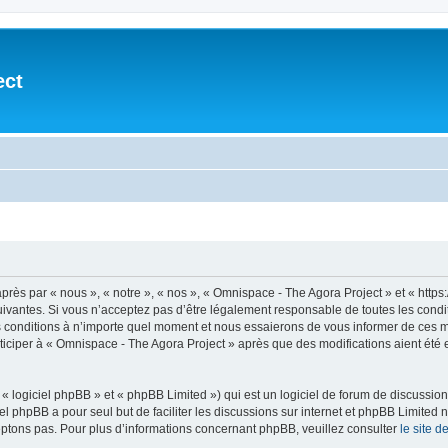
ect
après par « nous », « notre », « nos », « Omnispace - The Agora Project » et « h
vantes. Si vous n’acceptez pas d’être légalement responsable de toutes les conditio
conditions à n’importe quel moment et nous essaierons de vous informer de ces mod
ticiper à « Omnispace - The Agora Project » après que des modifications aient été
 logiciel phpBB » et « phpBB Limited ») qui est un logiciel de forum de discussio
iel phpBB a pour seul but de faciliter les discussions sur internet et phpBB Limit
ptons pas. Pour plus d’informations concernant phpBB, veuillez consulter
le site 